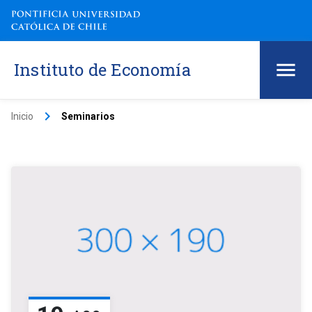
Instituto de Economía
keyboard_arrow_right
Inicio
Seminarios