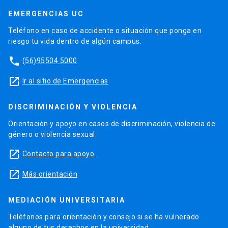
EMERGENCIAS UC
Teléfono en caso de accidente o situación que ponga en
riesgo tu vida dentro de algún campus.
phone
(56)95504 5000
launch
Ir al sitio de Emergencias
DISCRIMINACIÓN Y VIOLENCIA
Orientación y apoyo en casos de discriminación, violencia de
género o violencia sexual.
launch
Contacto para apoyo
launch
Más orientación
MEDIACIÓN UNIVERSITARIA
Teléfonos para orientación y consejo si se ha vulnerado
alguno de tus derechos en la universidad.