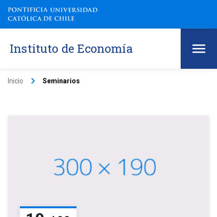
Instituto de Economía
keyboard_arrow_right
Inicio
Seminarios