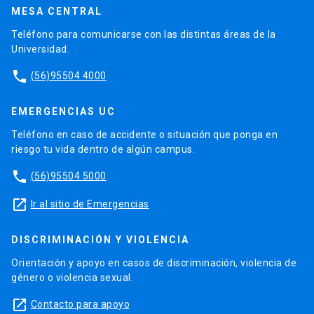
MESA CENTRAL
Teléfono para comunicarse con las distintas áreas de la
Universidad.
phone
(56)95504 4000
EMERGENCIAS UC
Teléfono en caso de accidente o situación que ponga en
riesgo tu vida dentro de algún campus.
phone
(56)95504 5000
launch
Ir al sitio de Emergencias
DISCRIMINACIÓN Y VIOLENCIA
Orientación y apoyo en casos de discriminación, violencia de
género o violencia sexual.
launch
Contacto para apoyo