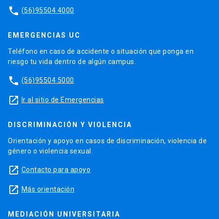
phone
(56)95504 4000
EMERGENCIAS UC
Teléfono en caso de accidente o situación que ponga en
riesgo tu vida dentro de algún campus.
phone
(56)95504 5000
launch
Ir al sitio de Emergencias
DISCRIMINACIÓN Y VIOLENCIA
Orientación y apoyo en casos de discriminación, violencia de
género o violencia sexual.
launch
Contacto para apoyo
launch
Más orientación
MEDIACIÓN UNIVERSITARIA