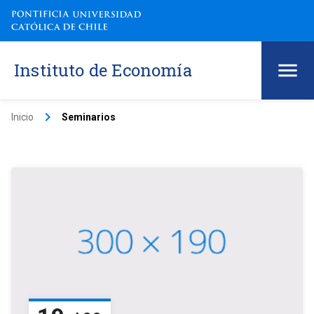
Instituto de Economía
keyboard_arrow_right
Inicio
Seminarios