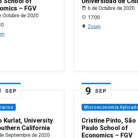
o School of
Universidad de Chi
omics – FGV
6 de Octubre de 2020
e Octubre de 2020
17:00
30
Zoom
om
9
9
SEP
SEP
narios
Microeconomía Aplicad
 Kurlat, University
Cristine Pinto, São
outhern California
Paulo School of
Economics – FGV
de Septiembre de 2020