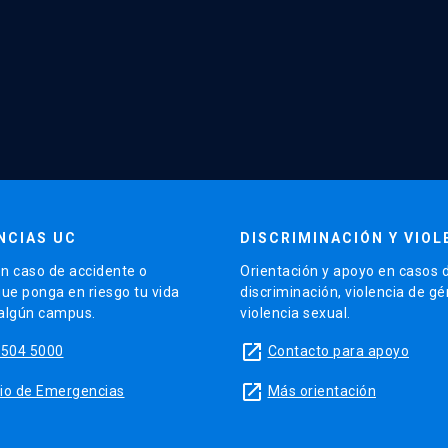
NCIAS UC
DISCRIMINACIÓN Y VIOL
n caso de accidente o
Orientación y apoyo en casos 
que ponga en riesgo tu vida
discriminación, violencia de g
 algún campus.
violencia sexual.
launch
5504 5000
Contacto para apoyo
launch
sitio de Emergencias
Más orientación