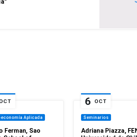
ia”
6
OCT
OCT
oeconomía Aplicada
Seminarios
o Ferman, Sao
Adriana Piazza, FE