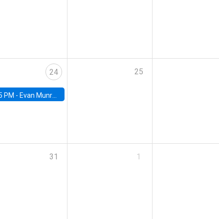
25
24
5 PM -
Evan Munro, Neyman Visiting Assistant Professor in the Department of Statistics at UC Berkeley
31
1