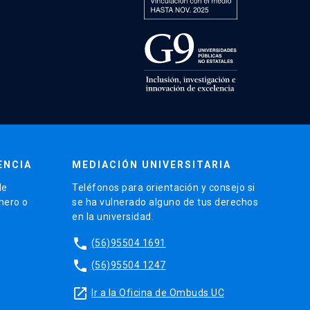
ENCIA
MEDIACIÓN UNIVERSITARIA
de
Teléfonos para orientación y consejo si
énero o
se ha vulnerado alguno de tus derechos
en la universidad.
phone
(56)95504 1691
phone
(56)95504 1247
launch
Ir a la Oficina de Ombuds UC