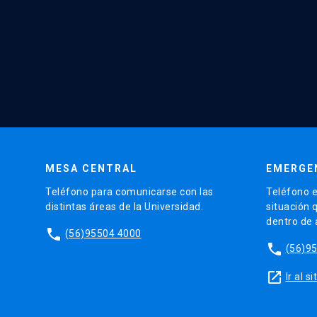
MESA CENTRAL
EMERGE
Teléfono para comunicarse con las
Teléfono e
distintas áreas de la Universidad.
situación 
dentro de
phone
(56)95504 4000
phone
(56)9
launch
Ir al 