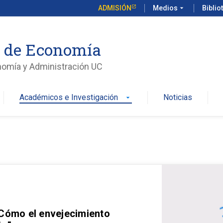
ADMISIÓN
Medios
arrow_drop_down
Biblio
o de Economía
nomía y Administración UC
Académicos e Investigación
Noticias
arrow_drop_down
 Cómo el envejecimiento