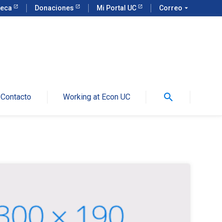
teca
Donaciones
Mi Portal UC
Correo
arrow_drop_down
search
Contacto
Working at Econ UC