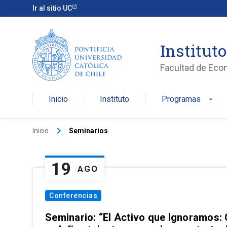
Ir al sitio UC
Institut
Facultad de Eco
Inicio
Instituto
Programas
arrow_drop_down
keyboard_arrow_right
Inicio
Seminarios
19
AGO
Conferencias
Seminario: “El Activo que Ignoramos: