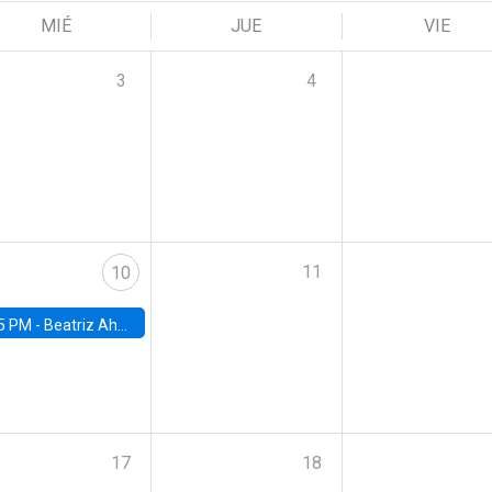
MIÉ
JUE
VIE
3
4
11
10
5 PM -
Beatriz Ahumada, PhD candidate, Universidad de Pittsburgh
17
18