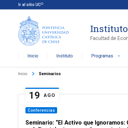
Ir al sitio UC
Institut
Facultad de Eco
Inicio
Instituto
Programas
arrow_drop_down
keyboard_arrow_right
Inicio
Seminarios
19
AGO
Conferencias
Seminario: “El Activo que Ignoramos: