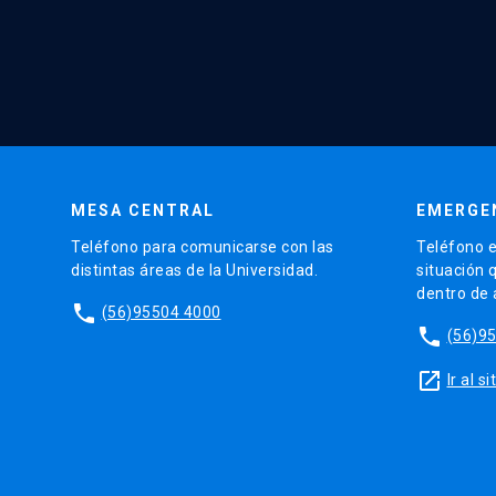
MESA CENTRAL
EMERGE
Teléfono para comunicarse con las
Teléfono e
distintas áreas de la Universidad.
situación 
dentro de
phone
(56)95504 4000
phone
(56)9
launch
Ir al 