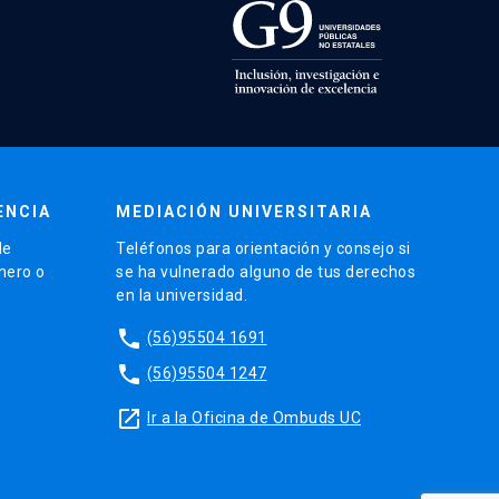
ENCIA
MEDIACIÓN UNIVERSITARIA
de
Teléfonos para orientación y consejo si
énero o
se ha vulnerado alguno de tus derechos
en la universidad.
phone
(56)95504 1691
phone
(56)95504 1247
launch
Ir a la Oficina de Ombuds UC