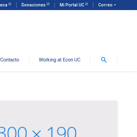
teca
Donaciones
Mi Portal UC
Correo
arrow_drop_down
search
Contacto
Working at Econ UC