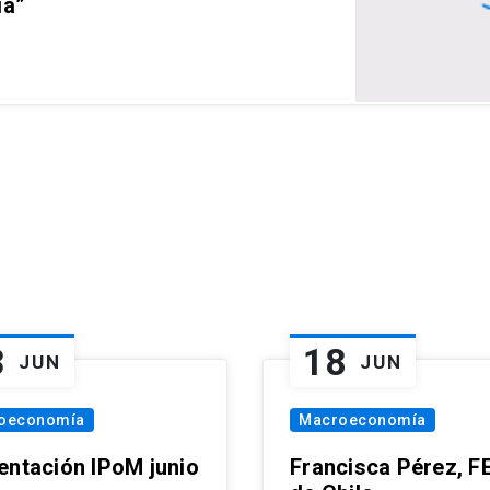
ia”
3
18
JUN
JUN
oeconomía
Macroeconomía
entación IPoM junio
Francisca Pérez, F