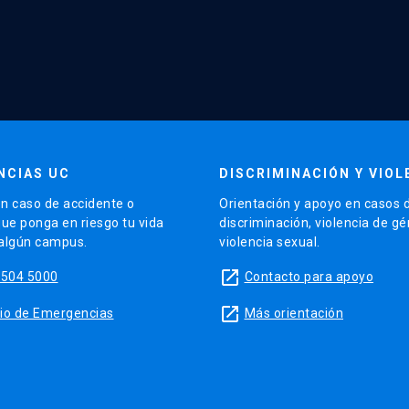
NCIAS UC
DISCRIMINACIÓN Y VIOL
n caso de accidente o
Orientación y apoyo en casos 
que ponga en riesgo tu vida
discriminación, violencia de g
 algún campus.
violencia sexual.
launch
5504 5000
Contacto para apoyo
launch
sitio de Emergencias
Más orientación