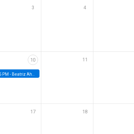
3
4
11
10
5 PM -
Beatriz Ahumada, PhD candidate, Universidad de Pittsburgh
17
18