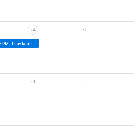
25
24
5 PM -
Evan Munro, Neyman Visiting Assistant Professor in the Department of Statistics at UC Berkeley
31
1