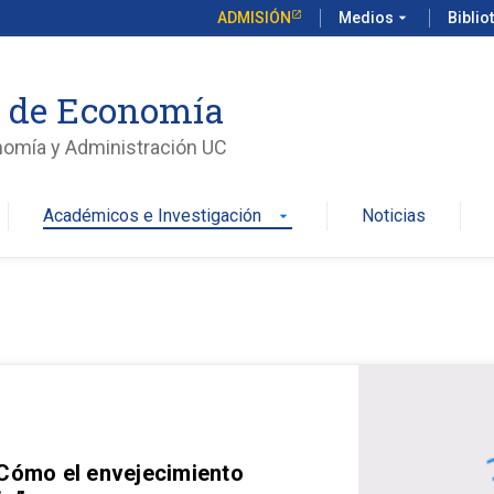
ADMISIÓN
Medios
arrow_drop_down
Biblio
o de Economía
nomía y Administración UC
Académicos e Investigación
Noticias
arrow_drop_down
 Cómo el envejecimiento