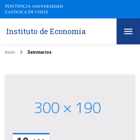
Instituto de Economía
keyboard_arrow_right
Inicio
Seminarios