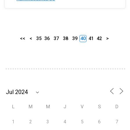
<<
<
35
36
37
38
39
40
41
42
>
L
M
M
J
V
S
D
1
2
3
4
5
6
7