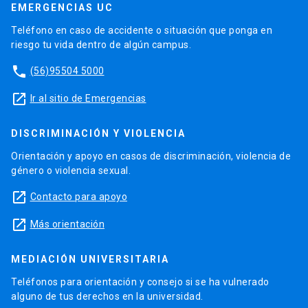
EMERGENCIAS UC
Teléfono en caso de accidente o situación que ponga en
riesgo tu vida dentro de algún campus.
phone
(56)95504 5000
launch
Ir al sitio de Emergencias
DISCRIMINACIÓN Y VIOLENCIA
Orientación y apoyo en casos de discriminación, violencia de
género o violencia sexual.
launch
Contacto para apoyo
launch
Más orientación
MEDIACIÓN UNIVERSITARIA
Teléfonos para orientación y consejo si se ha vulnerado
alguno de tus derechos en la universidad.