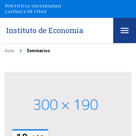
Instituto de Economía
keyboard_arrow_right
Inicio
Seminarios