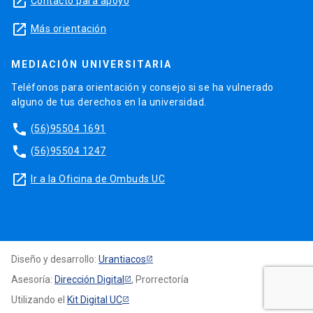
launch
Contacto para apoyo
launch
Más orientación
MEDIACIÓN UNIVERSITARIA
Teléfonos para orientación y consejo si se ha vulnerado
alguno de tus derechos en la universidad.
phone
(56)95504 1691
phone
(56)95504 1247
launch
Ir a la Oficina de Ombuds UC
Diseño y desarrollo:
Urantiacos
Asesoría:
Dirección Digital
, Prorrectoría
Utilizando el
Kit Digital UC