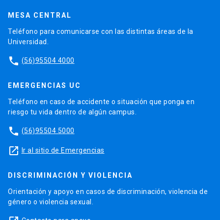
MESA CENTRAL
Teléfono para comunicarse con las distintas áreas de la
Universidad.
phone
(56)95504 4000
EMERGENCIAS UC
Teléfono en caso de accidente o situación que ponga en
riesgo tu vida dentro de algún campus.
phone
(56)95504 5000
launch
Ir al sitio de Emergencias
DISCRIMINACIÓN Y VIOLENCIA
Orientación y apoyo en casos de discriminación, violencia de
género o violencia sexual.