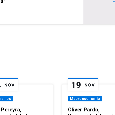
ia”
4
19
NOV
NOV
narios
Macroeconomía
 Pereyra,
Oliver Pardo,