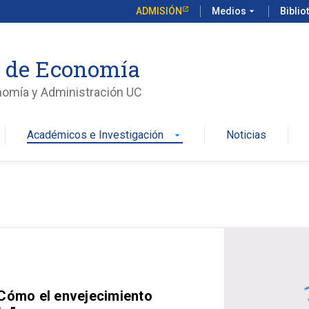
ADMISIÓN
Medios
arrow_drop_down
Biblio
o de Economía
nomía y Administración UC
Académicos e Investigación
Noticias
arrow_drop_down
 Cómo el envejecimiento