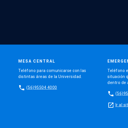
MESA CENTRAL
EMERGE
Teléfono para comunicarse con las
Teléfono e
distintas áreas de la Universidad.
situación 
dentro de
phone
(56)95504 4000
phone
(56)9
launch
Ir al 