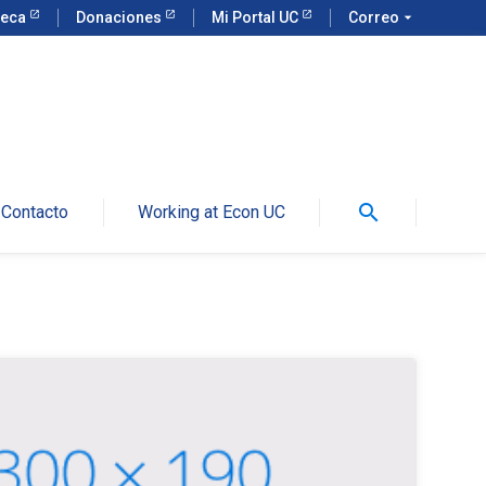
teca
Donaciones
Mi Portal UC
Correo
arrow_drop_down
search
Contacto
Working at Econ UC