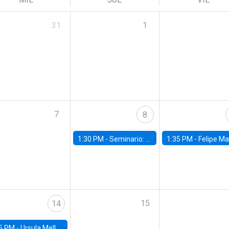
31
1
7
8
1:30 PM -
Seminario: “Recuperando la humanidad para progresar en la era de la IA»
1:35 PM -
Felipe Martínez, alumno Doctorado en Ec
15
14
5 PM -
Ursula Mello, Insper - Institute of Education and Research