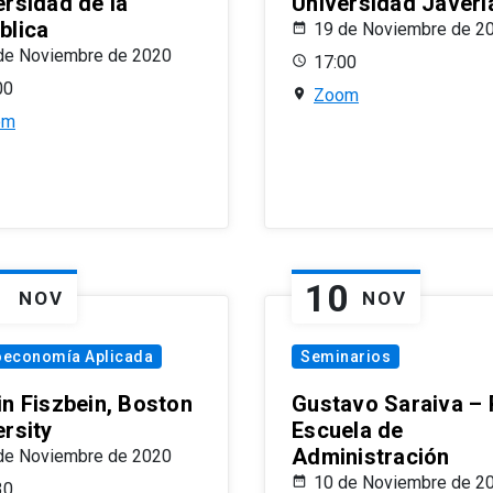
ersidad de la
Universidad Javeri
blica
19 de Noviembre de 2
de Noviembre de 2020
17:00
00
Zoom
om
1
10
NOV
NOV
oeconomía Aplicada
Seminarios
in Fiszbein, Boston
Gustavo Saraiva –
ersity
Escuela de
Administración
de Noviembre de 2020
10 de Noviembre de 2
30