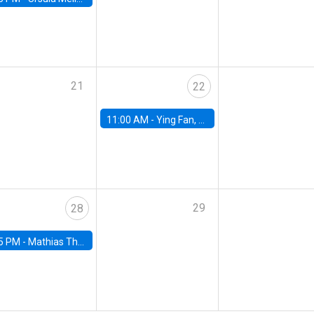
21
22
11:00 AM -
Ying Fan, University of Michigan
29
28
5 PM -
Mathias Thoenig, University of Lausanne