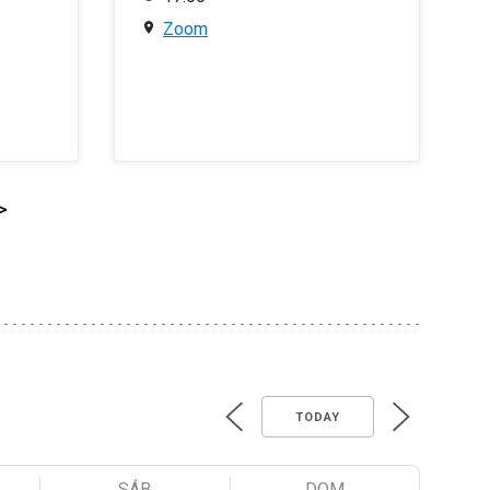
Zoom
>
TODAY
SÁB
DOM