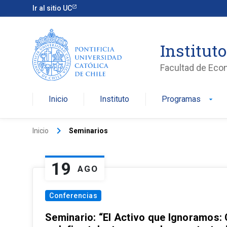
Ir al sitio UC
Institut
Facultad de Eco
Inicio
Instituto
Programas
arrow_drop_down
keyboard_arrow_right
Inicio
Seminarios
19
AGO
Conferencias
Seminario: “El Activo que Ignoramos: