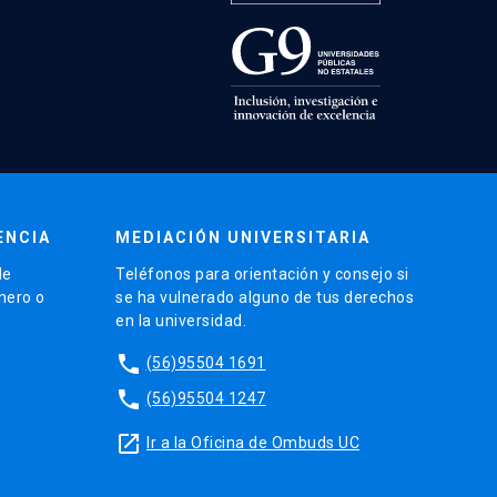
ENCIA
MEDIACIÓN UNIVERSITARIA
de
Teléfonos para orientación y consejo si
énero o
se ha vulnerado alguno de tus derechos
en la universidad.
phone
(56)95504 1691
phone
(56)95504 1247
launch
Ir a la Oficina de Ombuds UC