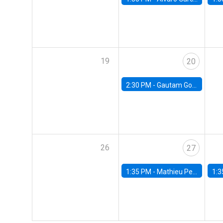
19
20
2:30 PM -
Gautam Gowrisankaran, Columbia University
26
27
1:35 PM -
Mathieu Pedemonte, IDB
1:3