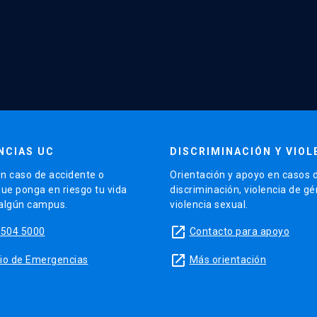
NCIAS UC
DISCRIMINACIÓN Y VIOL
n caso de accidente o
Orientación y apoyo en casos 
que ponga en riesgo tu vida
discriminación, violencia de g
 algún campus.
violencia sexual.
launch
5504 5000
Contacto para apoyo
launch
sitio de Emergencias
Más orientación