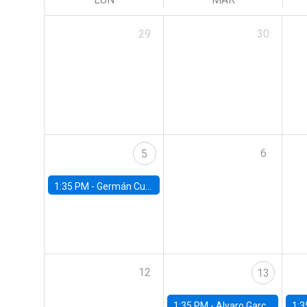
29
30
6
5
1:35 PM -
Germán Cubas, University of Houston
12
13
1:35 PM -
Alvaro Garcia-Marin, Universidad de Los Andes
1:3