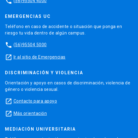
phone
(56)95504 4000
EMERGENCIAS UC
Teléfono en caso de accidente o situación que ponga en
riesgo tu vida dentro de algún campus.
phone
(56)95504 5000
launch
Ir al sitio de Emergencias
DISCRIMINACIÓN Y VIOLENCIA
Orientación y apoyo en casos de discriminación, violencia de
género o violencia sexual.
launch
Contacto para apoyo
launch
Más orientación
MEDIACIÓN UNIVERSITARIA