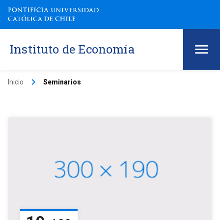
Instituto de Economía
keyboard_arrow_right
Inicio
Seminarios