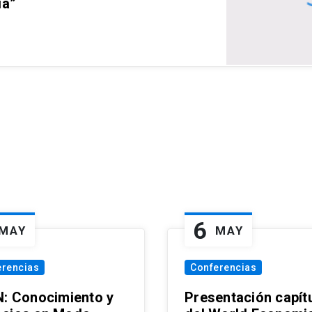
ia”
6
MAY
MAY
erencias
Conferencias
N: Conocimiento y
Presentación capít