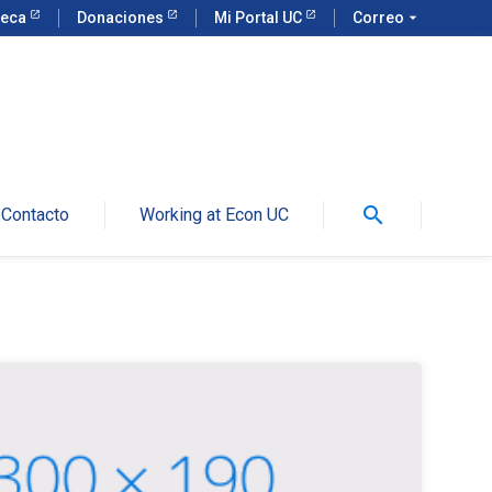
teca
Donaciones
Mi Portal UC
Correo
arrow_drop_down
search
Contacto
Working at Econ UC