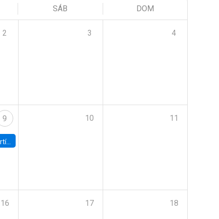
SÁB
DOM
2
3
4
10
11
9
onomía UC
16
17
18