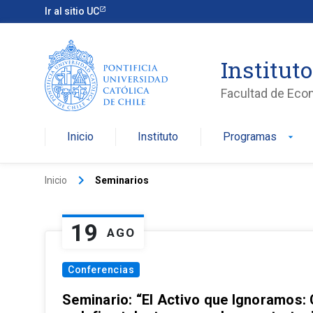
Ir al sitio UC
Institut
Facultad de Eco
Inicio
Instituto
Programas
arrow_drop_down
keyboard_arrow_right
Inicio
Seminarios
19
AGO
Conferencias
Seminario: “El Activo que Ignoramos: