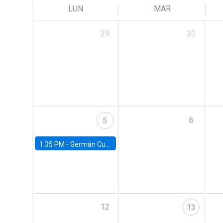
LUN
MAR
29
30
6
5
1:35 PM -
Germán Cubas, University of Houston
12
13