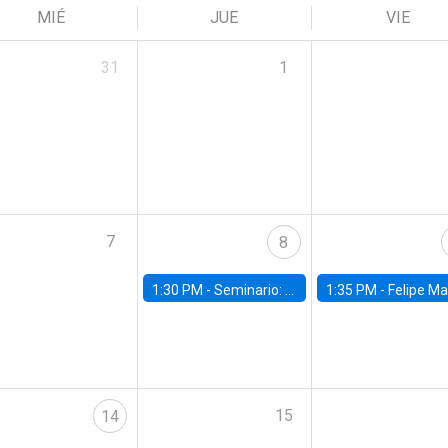
MIÉ
JUE
VIE
31
1
7
8
1:30 PM -
Seminario: “Recuperando la humanidad para progresar en la era de la IA»
1:35 PM -
Felipe Martínez, alumno Doctorado en Ec
15
14