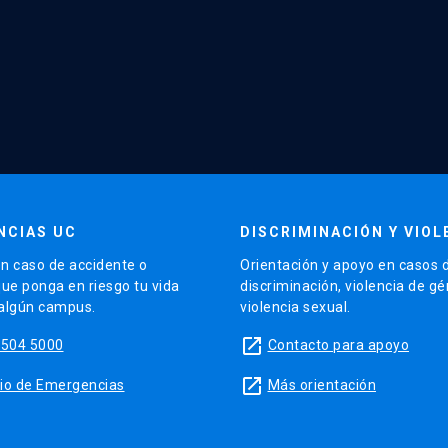
NCIAS UC
DISCRIMINACIÓN Y VIOL
n caso de accidente o
Orientación y apoyo en casos 
que ponga en riesgo tu vida
discriminación, violencia de g
 algún campus.
violencia sexual.
launch
5504 5000
Contacto para apoyo
launch
sitio de Emergencias
Más orientación