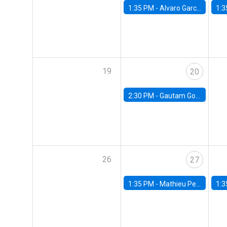
1:35 PM -
Alvaro Garcia-Marin, Universidad de Los Andes
1:3
19
20
2:30 PM -
Gautam Gowrisankaran, Columbia University
26
27
1:35 PM -
Mathieu Pedemonte, IDB
1:3