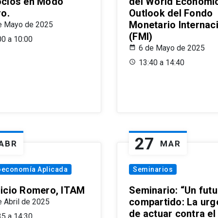
cios en Modo
del World Economi
ro.
Outlook del Fondo
Monetario Internac
e Mayo de 2025
(FMI)
00 a 10:00
6 de Mayo de 2025
13:40 a 14:40
27
ABR
MAR
oeconomía Aplicada
Seminarios
icio Romero, ITAM
Seminario: “Un futu
compartido: La urg
e Abril de 2025
de actuar contra el
35 a 14:30