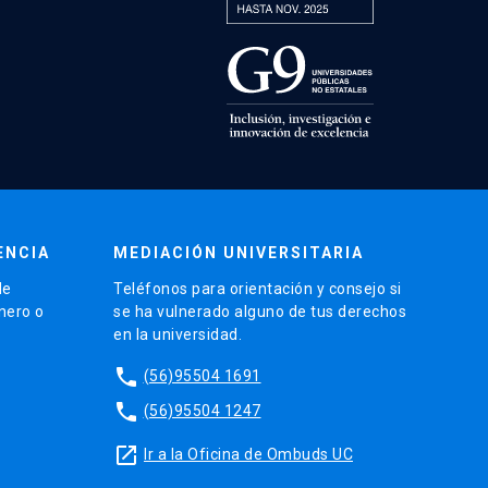
ENCIA
MEDIACIÓN UNIVERSITARIA
de
Teléfonos para orientación y consejo si
énero o
se ha vulnerado alguno de tus derechos
en la universidad.
phone
(56)95504 1691
phone
(56)95504 1247
launch
Ir a la Oficina de Ombuds UC