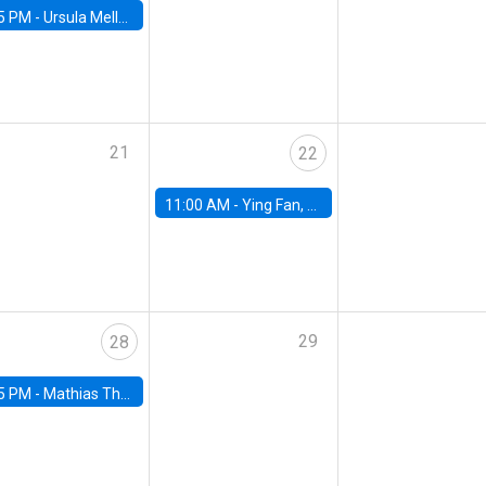
5 PM -
Ursula Mello, Insper - Institute of Education and Research
21
22
11:00 AM -
Ying Fan, University of Michigan
29
28
5 PM -
Mathias Thoenig, University of Lausanne