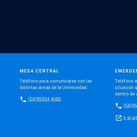
MESA CENTRAL
EMERGE
Teléfono para comunicarse con las
Teléfono e
distintas áreas de la Universidad.
situación 
dentro de
phone
(56)95504 4000
phone
(56)9
launch
Ir al 