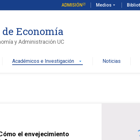
ADMISIÓN
Medios
arrow_drop_down
Biblio
o de Economía
nomía y Administración UC
Académicos e Investigación
Noticias
arrow_drop_down
 Cómo el envejecimiento