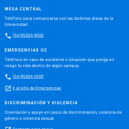
MESA CENTRAL
Teléfono para comunicarse con las distintas áreas de la
Universidad.
phone
(56)95504 4000
EMERGENCIAS UC
Teléfono en caso de accidente o situación que ponga en
riesgo tu vida dentro de algún campus.
phone
(56)95504 5000
launch
Ir al sitio de Emergencias
DISCRIMINACIÓN Y VIOLENCIA
Orientación y apoyo en casos de discriminación, violencia de
género o violencia sexual.