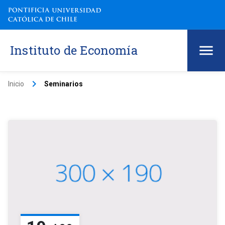
Instituto de Economía
keyboard_arrow_right
Inicio
Seminarios