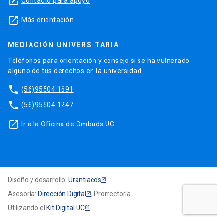
launch
Contacto para apoyo
launch
Más orientación
MEDIACIÓN UNIVERSITARIA
Teléfonos para orientación y consejo si se ha vulnerado
alguno de tus derechos en la universidad.
phone
(56)95504 1691
phone
(56)95504 1247
launch
Ir a la Oficina de Ombuds UC
Diseño y desarrollo:
Urantiacos
Asesoría:
Dirección Digital
, Prorrectoría
Utilizando el
Kit Digital UC