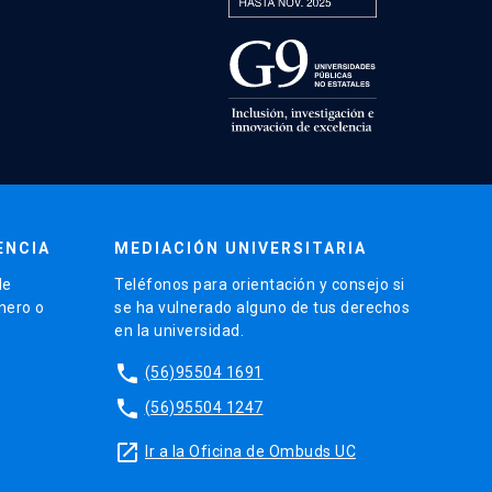
ENCIA
MEDIACIÓN UNIVERSITARIA
de
Teléfonos para orientación y consejo si
énero o
se ha vulnerado alguno de tus derechos
en la universidad.
phone
(56)95504 1691
phone
(56)95504 1247
launch
Ir a la Oficina de Ombuds UC