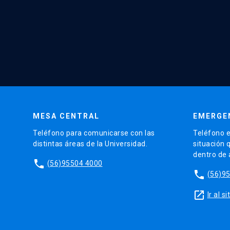
MESA CENTRAL
EMERGE
Teléfono para comunicarse con las
Teléfono e
distintas áreas de la Universidad.
situación 
dentro de
phone
(56)95504 4000
phone
(56)9
launch
Ir al 