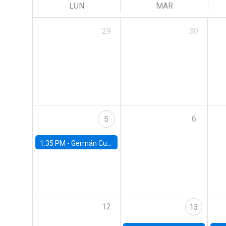
LUN
MAR
29
30
6
5
1:35 PM -
Germán Cubas, University of Houston
12
13