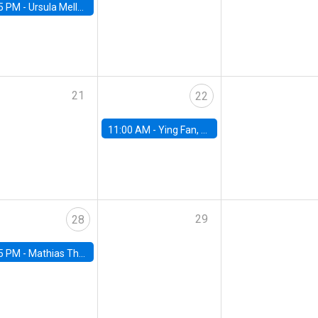
5 PM -
Ursula Mello, Insper - Institute of Education and Research
21
22
11:00 AM -
Ying Fan, University of Michigan
29
28
5 PM -
Mathias Thoenig, University of Lausanne