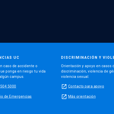
NCIAS UC
DISCRIMINACIÓN Y VIOL
n caso de accidente o
Orientación y apoyo en casos 
que ponga en riesgo tu vida
discriminación, violencia de g
 algún campus.
violencia sexual.
launch
5504 5000
Contacto para apoyo
launch
sitio de Emergencias
Más orientación