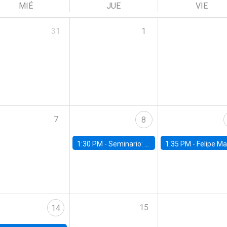
MIÉ
JUE
VIE
31
1
7
8
1:30 PM -
Seminario: “Recuperando la humanidad para progresar en la era de la IA»
1:35 PM -
Felipe Martínez, alumno Doctorado en Ec
15
14