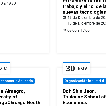
Presente y futuro d
30 a 19:30
trabajo y el rol de l
nuevas tecnología
15 de Diciembre de 20
16 de Diciembre de 20
09:00 a 17:00
30
DIC
NOV
oeconomía Aplicada
Organización Industrial
na Almagro,
Doh Shin Jeon,
rsity of
Toulouse School of
agoChicago Booth
Economics