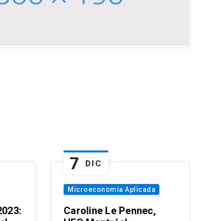
7
DIC
Microeconomía Aplicada
023:
Caroline Le Pennec,