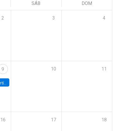
SÁB
DOM
2
3
4
10
11
9
onomía UC
16
17
18