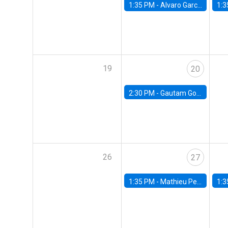
1:35 PM -
Alvaro Garcia-Marin, Universidad de Los Andes
1:3
19
20
2:30 PM -
Gautam Gowrisankaran, Columbia University
26
27
1:35 PM -
Mathieu Pedemonte, IDB
1:3