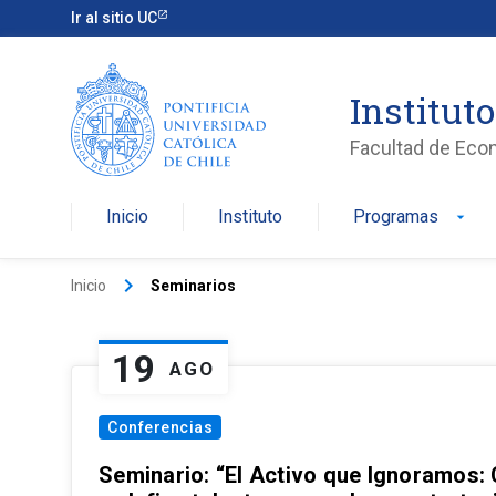
Ir al sitio UC
Institut
Facultad de Eco
Inicio
Instituto
Programas
arrow_drop_down
keyboard_arrow_right
Inicio
Seminarios
19
AGO
Conferencias
Seminario: “El Activo que Ignoramos: