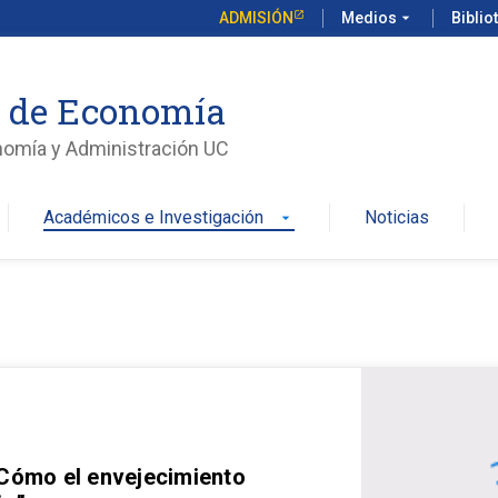
ADMISIÓN
Medios
arrow_drop_down
Biblio
o de Economía
nomía y Administración UC
Académicos e Investigación
Noticias
arrow_drop_down
 Cómo el envejecimiento