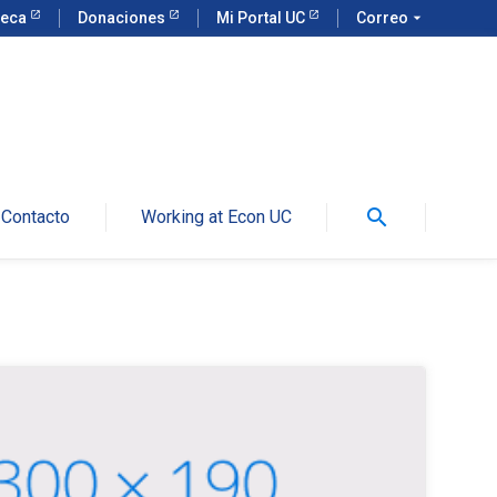
teca
Donaciones
Mi Portal UC
Correo
arrow_drop_down
search
Contacto
Working at Econ UC