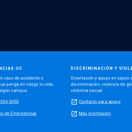
NCIAS UC
DISCRIMINACIÓN Y VIOL
n caso de accidente o
Orientación y apoyo en casos 
que ponga en riesgo tu vida
discriminación, violencia de g
 algún campus.
violencia sexual.
launch
5504 5000
Contacto para apoyo
launch
sitio de Emergencias
Más orientación