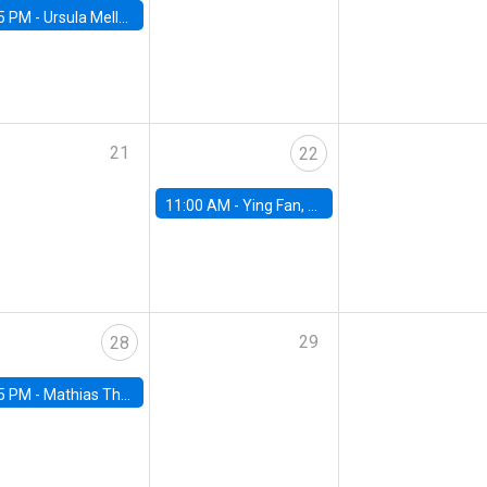
5 PM -
Ursula Mello, Insper - Institute of Education and Research
21
22
11:00 AM -
Ying Fan, University of Michigan
29
28
5 PM -
Mathias Thoenig, University of Lausanne