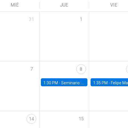
MIÉ
JUE
VIE
31
1
7
8
1:30 PM -
Seminario: “Recuperando la humanidad para progresar en la era de la IA»
1:35 PM -
Felipe Martínez, alumno Doctorado en Ec
15
14