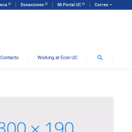
teca
Donaciones
Mi Portal UC
Correo
arrow_drop_down
search
Contacto
Working at Econ UC