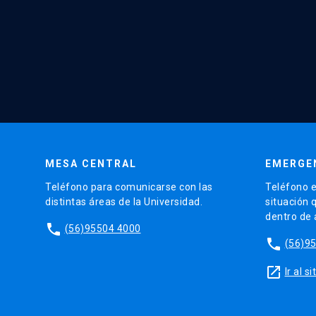
MESA CENTRAL
EMERGE
Teléfono para comunicarse con las
Teléfono e
distintas áreas de la Universidad.
situación 
dentro de
phone
(56)95504 4000
phone
(56)9
launch
Ir al 