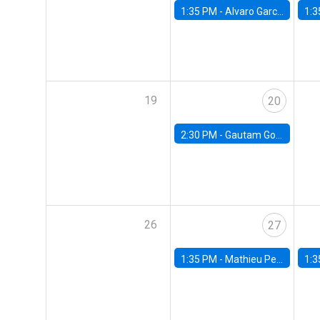
1:35 PM -
Alvaro Garcia-Marin, Universidad de Los Andes
1:3
19
20
2:30 PM -
Gautam Gowrisankaran, Columbia University
26
27
1:35 PM -
Mathieu Pedemonte, IDB
1:3