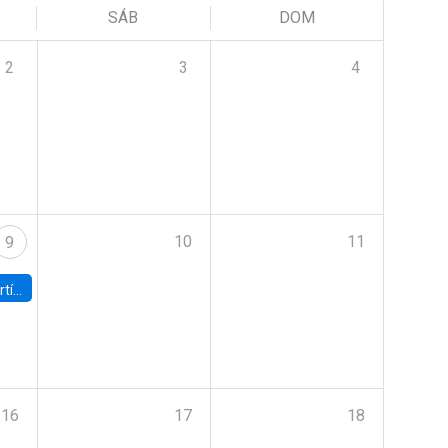
SÁB
DOM
2
3
4
10
11
9
onomía UC
16
17
18