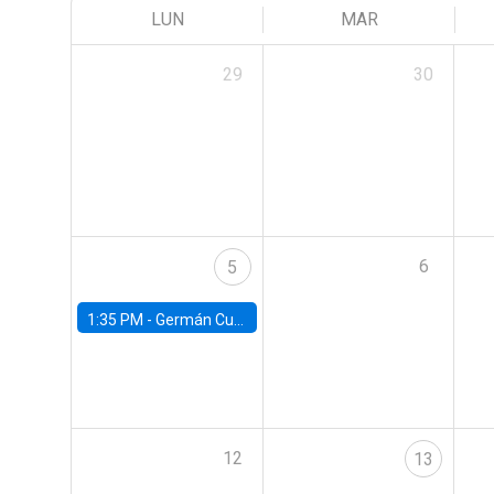
LUN
MAR
29
30
6
5
1:35 PM -
Germán Cubas, University of Houston
12
13