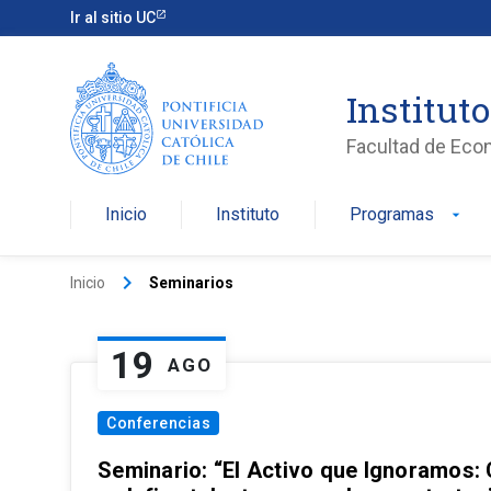
Ir al sitio UC
Institut
Facultad de Eco
Inicio
Instituto
Programas
arrow_drop_down
keyboard_arrow_right
Inicio
Seminarios
19
AGO
Conferencias
Seminario: “El Activo que Ignoramos: