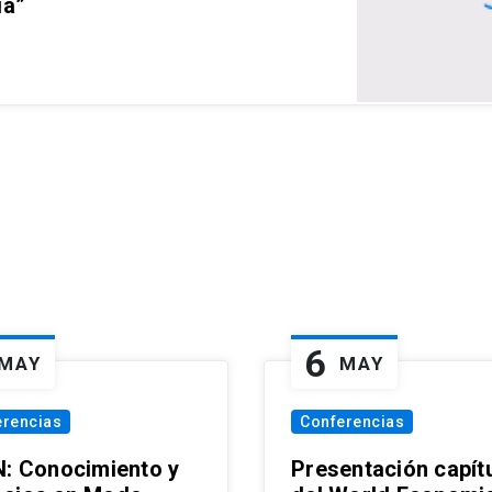
ia”
6
MAY
MAY
erencias
Conferencias
N: Conocimiento y
Presentación capít