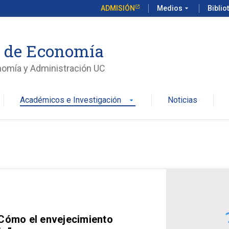
ADMISIÓN
Medios
arrow_drop_down
Biblio
o de Economía
nomía y Administración UC
Académicos e Investigación
Noticias
arrow_drop_down
 Cómo el envejecimiento