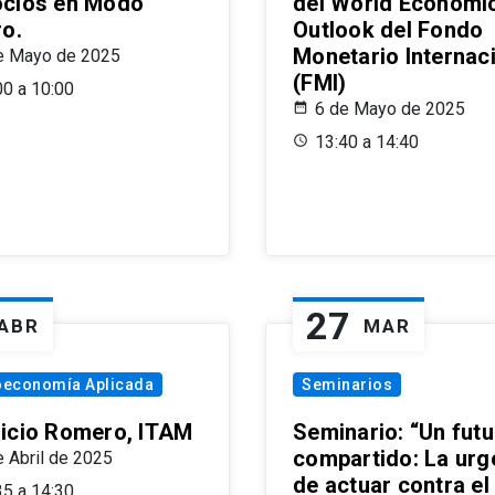
cios en Modo
del World Economi
ro.
Outlook del Fondo
Monetario Internac
e Mayo de 2025
(FMI)
00 a 10:00
6 de Mayo de 2025
13:40 a 14:40
27
ABR
MAR
oeconomía Aplicada
Seminarios
icio Romero, ITAM
Seminario: “Un futu
compartido: La urg
e Abril de 2025
de actuar contra el
35 a 14:30