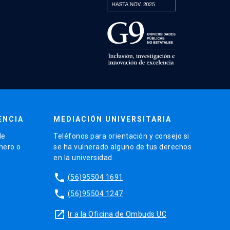
ENCIA
MEDIACIÓN UNIVERSITARIA
de
Teléfonos para orientación y consejo si
énero o
se ha vulnerado alguno de tus derechos
en la universidad.
phone
(56)95504 1691
phone
(56)95504 1247
launch
Ir a la Oficina de Ombuds UC