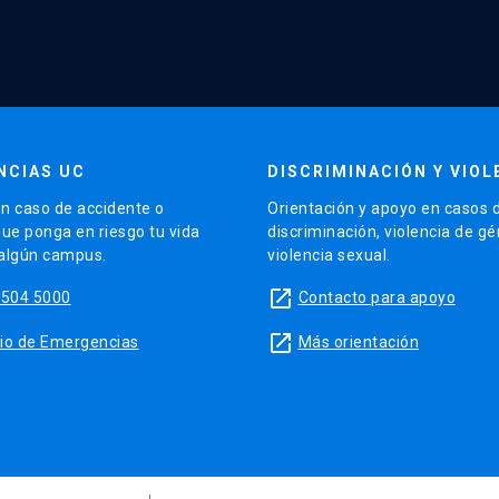
NCIAS UC
DISCRIMINACIÓN Y VIOL
n caso de accidente o
Orientación y apoyo en casos 
que ponga en riesgo tu vida
discriminación, violencia de g
 algún campus.
violencia sexual.
launch
5504 5000
Contacto para apoyo
launch
sitio de Emergencias
Más orientación