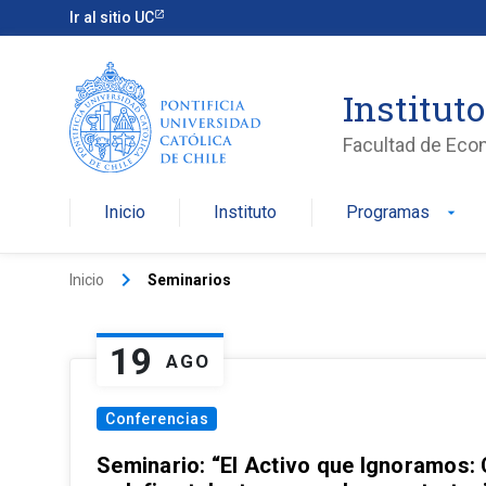
Ir al sitio UC
Institut
Facultad de Eco
Inicio
Instituto
Programas
arrow_drop_down
keyboard_arrow_right
Inicio
Seminarios
19
AGO
Conferencias
Seminario: “El Activo que Ignoramos: