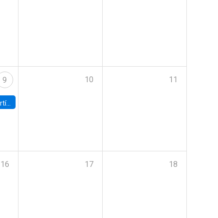
10
11
9
onomía UC
16
17
18