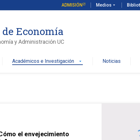
ADMISIÓN
Medios
arrow_drop_down
Biblio
o de Economía
nomía y Administración UC
Académicos e Investigación
Noticias
arrow_drop_down
 Cómo el envejecimiento