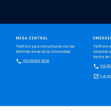
MESA CENTRAL
EMERGE
Teléfono para comunicarse con las
Teléfono e
distintas áreas de la Universidad.
situación 
dentro de
phone
(56)95504 4000
phone
(56)9
launch
Ir al 