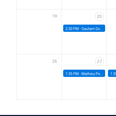
19
20
2:30 PM -
Gautam Gowrisankaran, Columbia University
26
27
1:35 PM -
Mathieu Pedemonte, IDB
1:3