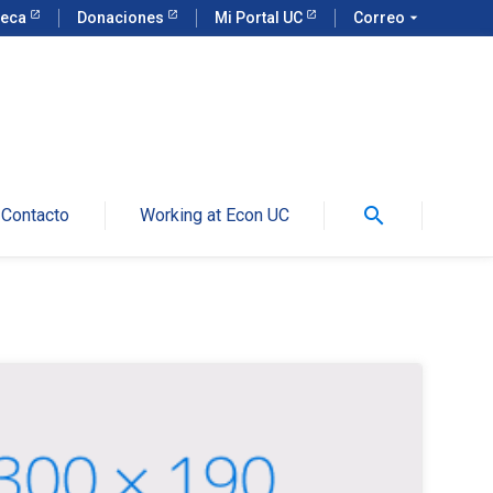
teca
Donaciones
Mi Portal UC
Correo
arrow_drop_down
search
Contacto
Working at Econ UC