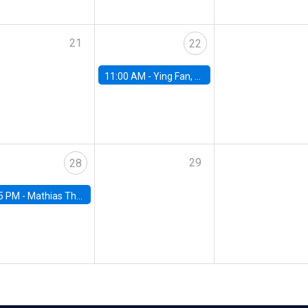
21
22
11:00 AM -
Ying Fan, University of Michigan
29
28
5 PM -
Mathias Thoenig, University of Lausanne