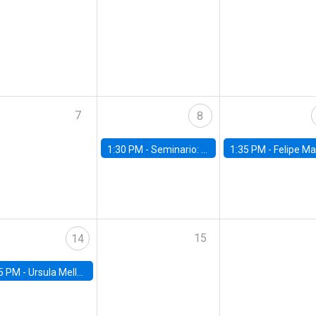
7
8
1:30 PM -
Seminario: “Recuperando la humanidad para progresar en la era de la IA»
1:35 PM -
Felipe Martínez, alumno Doctorado en Ec
15
14
5 PM -
Ursula Mello, Insper - Institute of Education and Research