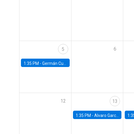
6
5
1:35 PM -
Germán Cubas, University of Houston
12
13
1:35 PM -
Alvaro Garcia-Marin, Universidad de Los Andes
1:3