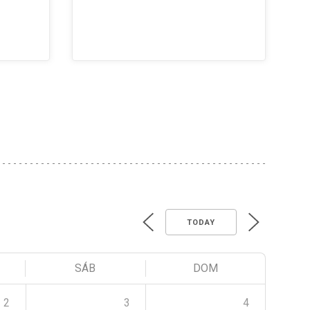
TODAY
SÁB
DOM
2
3
4