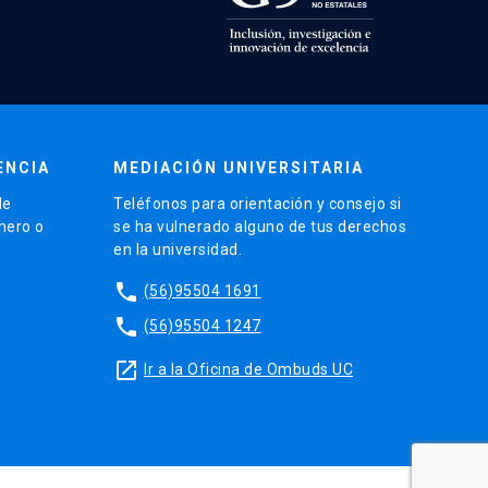
ENCIA
MEDIACIÓN UNIVERSITARIA
de
Teléfonos para orientación y consejo si
énero o
se ha vulnerado alguno de tus derechos
en la universidad.
phone
(56)95504 1691
phone
(56)95504 1247
launch
Ir a la Oficina de Ombuds UC