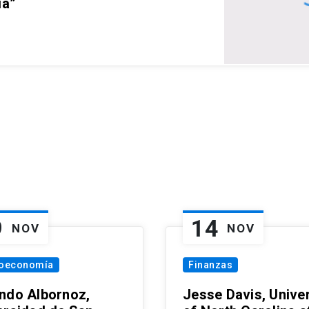
ia”
9
14
NOV
NOV
oeconomía
Finanzas
ndo Albornoz,
Jesse Davis, Univer