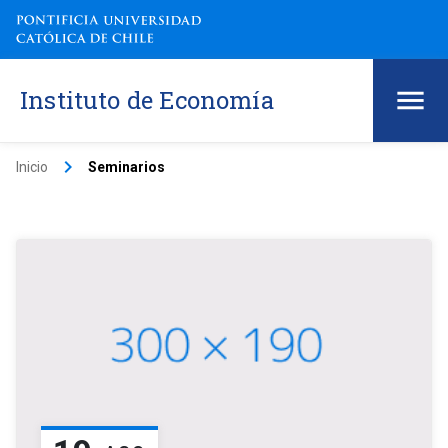
Instituto de Economía
keyboard_arrow_right
Inicio
Seminarios