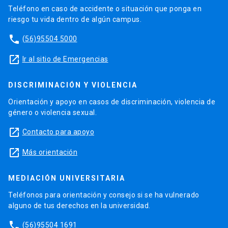
Teléfono en caso de accidente o situación que ponga en
riesgo tu vida dentro de algún campus.
phone
(56)95504 5000
launch
Ir al sitio de Emergencias
DISCRIMINACIÓN Y VIOLENCIA
Orientación y apoyo en casos de discriminación, violencia de
género o violencia sexual.
launch
Contacto para apoyo
launch
Más orientación
MEDIACIÓN UNIVERSITARIA
Teléfonos para orientación y consejo si se ha vulnerado
alguno de tus derechos en la universidad.
phone
(56)95504 1691