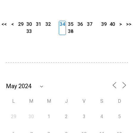
<<
<
29
30
31
32
34
35
36
37
39
40
>
>>
33
38
L
M
M
J
V
S
D
29
30
1
2
3
4
5