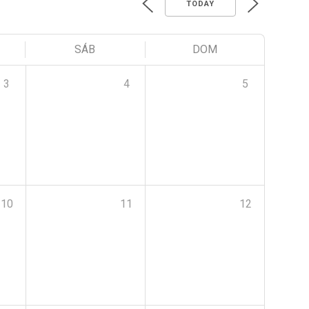
TODAY
SÁB
DOM
3
4
5
10
11
12