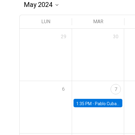
LUN
MAR
29
30
6
7
1:35 PM -
Pablo Cuba, FED Board