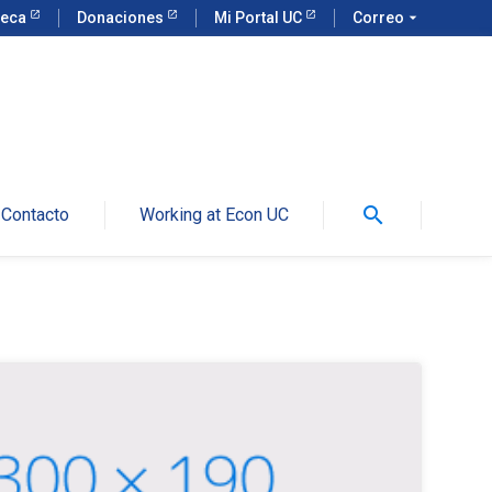
teca
Donaciones
Mi Portal UC
Correo
arrow_drop_down
search
Contacto
Working at Econ UC