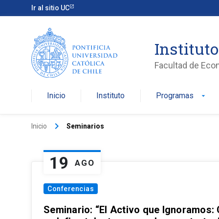
Ir al sitio UC
Institut
Facultad de Eco
Inicio
Instituto
Programas
arrow_drop_down
keyboard_arrow_right
Inicio
Seminarios
19
AGO
Conferencias
Seminario: “El Activo que Ignoramos: