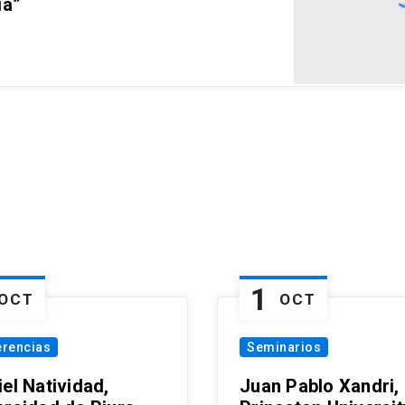
ia”
1
OCT
OCT
erencias
Seminarios
el Natividad,
Juan Pablo Xandri,