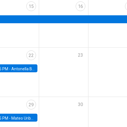
15
16
23
22
5 PM -
Antonella Bancalari, Institute for Fiscal Studies (IFS) and Research Associate at University College London (UCL)
30
29
5 PM -
Mateo Uribe-Castro, Universidad de los Andes (Colombia)