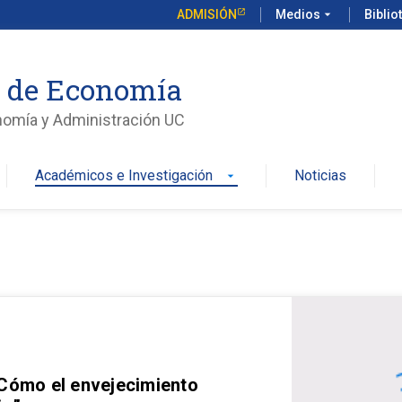
ADMISIÓN
Medios
arrow_drop_down
Biblio
o de Economía
nomía y Administración UC
Académicos e Investigación
Noticias
arrow_drop_down
 Cómo el envejecimiento