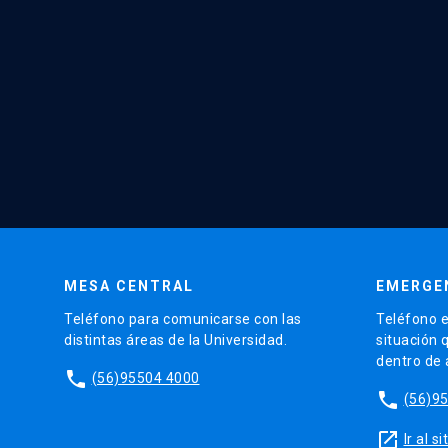
MESA CENTRAL
EMERGE
Teléfono para comunicarse con las
Teléfono e
distintas áreas de la Universidad.
situación 
dentro de
phone
(56)95504 4000
phone
(56)9
launch
Ir al 