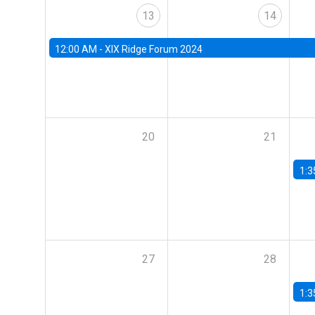
13
14
12:00 AM -
XIX Ridge Forum 2024
20
21
1:3
27
28
1:3