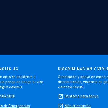
NCIAS UC
DISCRIMINACIÓN Y VIOL
n caso de accidente o
Orientación y apoyo en casos 
que ponga en riesgo tu vida
discriminación, violencia de g
 algún campus.
violencia sexual.
launch
5504 5000
Contacto para apoyo
launch
sitio de Emergencias
Más orientación