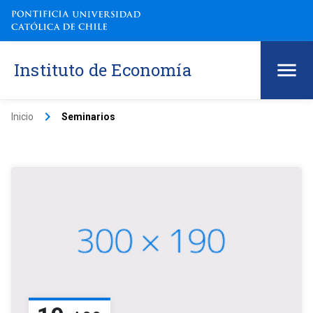
Instituto de Economía
keyboard_arrow_right
Inicio
Seminarios