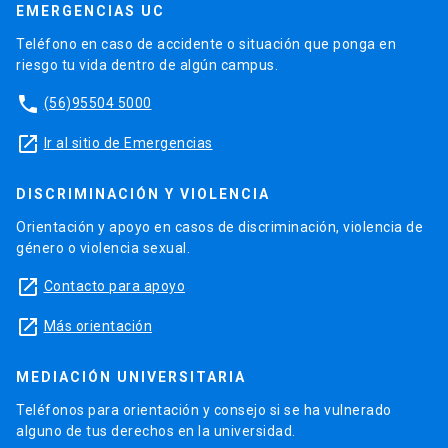
EMERGENCIAS UC
Teléfono en caso de accidente o situación que ponga en
riesgo tu vida dentro de algún campus.
phone
(56)95504 5000
launch
Ir al sitio de Emergencias
DISCRIMINACIÓN Y VIOLENCIA
Orientación y apoyo en casos de discriminación, violencia de
género o violencia sexual.
launch
Contacto para apoyo
launch
Más orientación
MEDIACIÓN UNIVERSITARIA
Teléfonos para orientación y consejo si se ha vulnerado
alguno de tus derechos en la universidad.