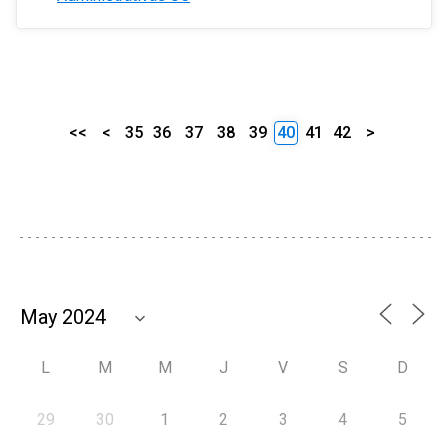
<<
<
35
36
37
38
39
40
41
42
>
L
M
M
J
V
S
D
29
30
1
2
3
4
5