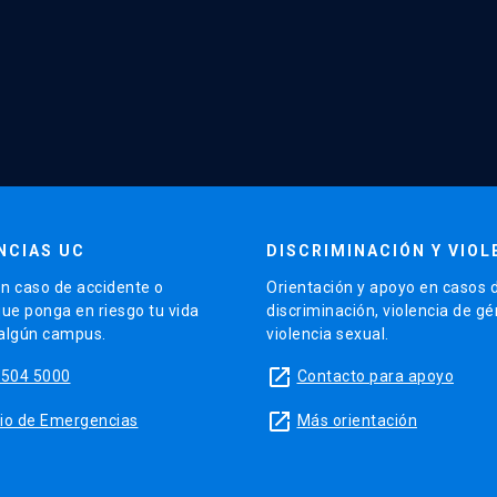
NCIAS UC
DISCRIMINACIÓN Y VIOL
n caso de accidente o
Orientación y apoyo en casos 
que ponga en riesgo tu vida
discriminación, violencia de g
 algún campus.
violencia sexual.
launch
5504 5000
Contacto para apoyo
launch
sitio de Emergencias
Más orientación