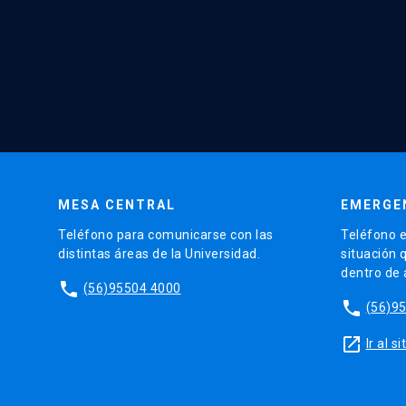
MESA CENTRAL
EMERGE
Teléfono para comunicarse con las
Teléfono e
distintas áreas de la Universidad.
situación 
dentro de
phone
(56)95504 4000
phone
(56)9
launch
Ir al 