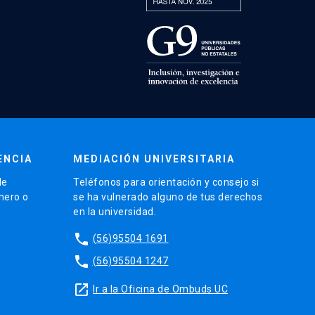
ENCIA
MEDIACIÓN UNIVERSITARIA
de
Teléfonos para orientación y consejo si
énero o
se ha vulnerado alguno de tus derechos
en la universidad.
phone
(56)95504 1691
phone
(56)95504 1247
launch
Ir a la Oficina de Ombuds UC