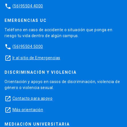
phone
(56)95504 4000
EMERGENCIAS UC
Teléfono en caso de accidente o situación que ponga en
riesgo tu vida dentro de algún campus.
phone
(56)95504 5000
launch
Ir al sitio de Emergencias
DISCRIMINACIÓN Y VIOLENCIA
Orientación y apoyo en casos de discriminación, violencia de
género o violencia sexual.
launch
Contacto para apoyo
launch
Más orientación
MEDIACIÓN UNIVERSITARIA