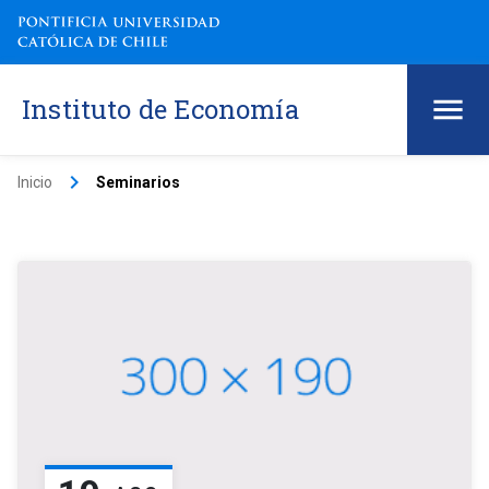
Instituto de Economía
keyboard_arrow_right
Inicio
Seminarios