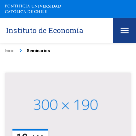
Instituto de Economía
keyboard_arrow_right
Inicio
Seminarios