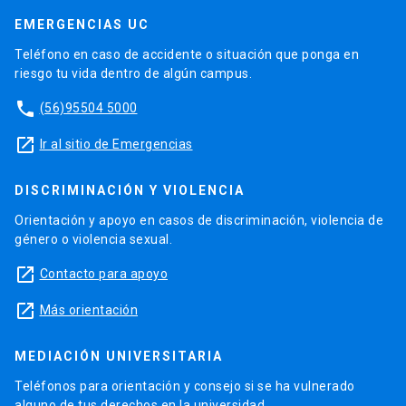
EMERGENCIAS UC
Teléfono en caso de accidente o situación que ponga en
riesgo tu vida dentro de algún campus.
phone
(56)95504 5000
launch
Ir al sitio de Emergencias
DISCRIMINACIÓN Y VIOLENCIA
Orientación y apoyo en casos de discriminación, violencia de
género o violencia sexual.
launch
Contacto para apoyo
launch
Más orientación
MEDIACIÓN UNIVERSITARIA
Teléfonos para orientación y consejo si se ha vulnerado
alguno de tus derechos en la universidad.