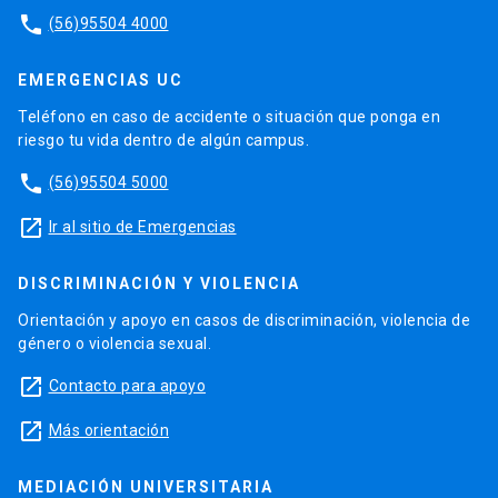
phone
(56)95504 4000
EMERGENCIAS UC
Teléfono en caso de accidente o situación que ponga en
riesgo tu vida dentro de algún campus.
phone
(56)95504 5000
launch
Ir al sitio de Emergencias
DISCRIMINACIÓN Y VIOLENCIA
Orientación y apoyo en casos de discriminación, violencia de
género o violencia sexual.
launch
Contacto para apoyo
launch
Más orientación
MEDIACIÓN UNIVERSITARIA