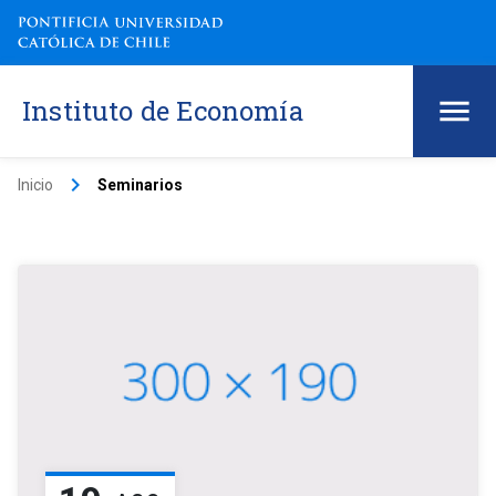
Instituto de Economía
keyboard_arrow_right
Inicio
Seminarios