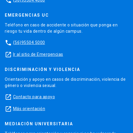
phone
EMERGENCIAS UC
Teléfono en caso de accidente o situación que ponga en
riesgo tu vida dentro de algún campus.
phone
(56)95504 5000
launch
Ir al sitio de Emergencias
DISCRIMINACIÓN Y VIOLENCIA
Orientación y apoyo en casos de discriminación, violencia de
género o violencia sexual.
launch
Contacto para apoyo
launch
Más orientación
MEDIACIÓN UNIVERSITARIA