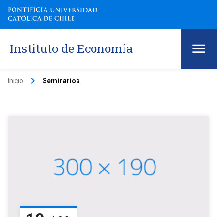
Instituto de Economía
keyboard_arrow_right
Inicio
Seminarios