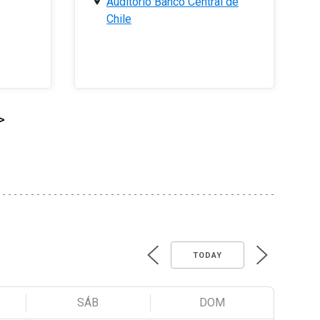
Auditorio Banco Central de
Chile
>
TODAY
SÁB
DOM