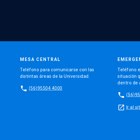
MESA CENTRAL
EMERGE
Teléfono para comunicarse con las
Teléfono e
distintas áreas de la Universidad.
situación 
dentro de
phone
(56)95504 4000
phone
(56)9
launch
Ir al 