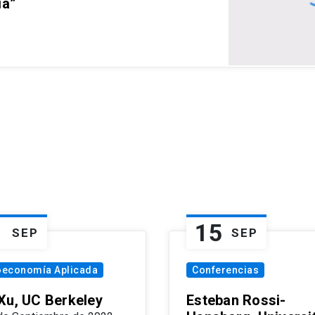
ia”
1
15
SEP
SEP
oeconomía Aplicada
Conferencias
Xu, UC Berkeley
Esteban Rossi-