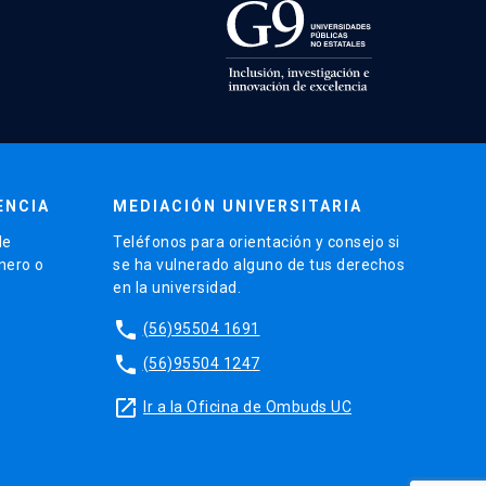
ENCIA
MEDIACIÓN UNIVERSITARIA
de
Teléfonos para orientación y consejo si
énero o
se ha vulnerado alguno de tus derechos
en la universidad.
phone
(56)95504 1691
phone
(56)95504 1247
launch
Ir a la Oficina de Ombuds UC