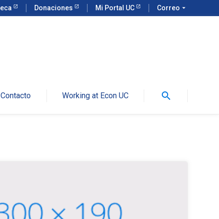
teca
Donaciones
Mi Portal UC
Correo
arrow_drop_down
search
Contacto
Working at Econ UC