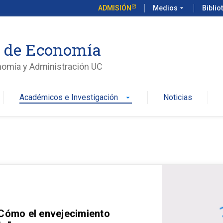
ADMISIÓN
Medios
arrow_drop_down
Biblio
o de Economía
nomía y Administración UC
Académicos e Investigación
Noticias
arrow_drop_down
 Cómo el envejecimiento