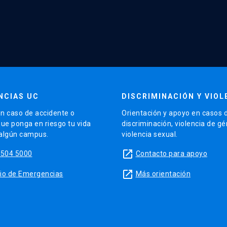
NCIAS UC
DISCRIMINACIÓN Y VIOL
n caso de accidente o
Orientación y apoyo en casos 
que ponga en riesgo tu vida
discriminación, violencia de g
 algún campus.
violencia sexual.
launch
5504 5000
Contacto para apoyo
launch
sitio de Emergencias
Más orientación