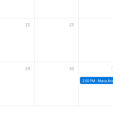
22
23
29
30
2:00 PM -
Maria Aristizabal-Ramirez, FED