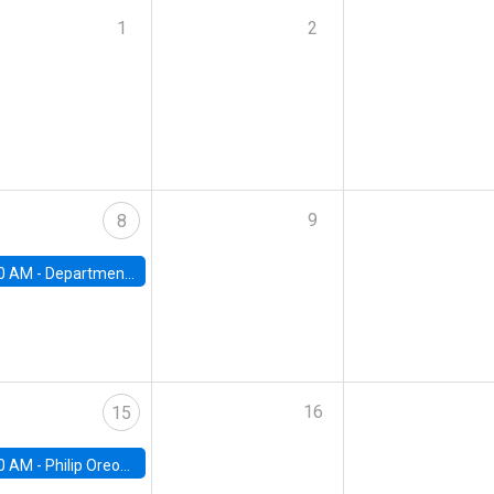
1
2
9
8
0 AM -
Department Seminar: James Robinson
16
15
0 AM -
Philip Oreopolous, University of Toronto