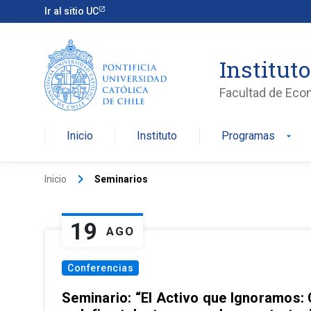
Ir al sitio UC
Institut
Facultad de Eco
Inicio
Instituto
Programas
arrow_drop_down
keyboard_arrow_right
Inicio
Seminarios
19
AGO
Conferencias
Seminario: “El Activo que Ignoramos: