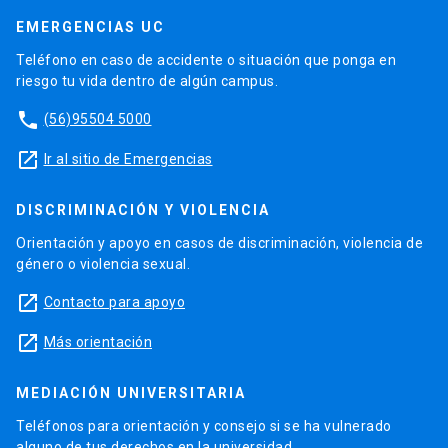
EMERGENCIAS UC
Teléfono en caso de accidente o situación que ponga en
riesgo tu vida dentro de algún campus.
phone
(56)95504 5000
launch
Ir al sitio de Emergencias
DISCRIMINACIÓN Y VIOLENCIA
Orientación y apoyo en casos de discriminación, violencia de
género o violencia sexual.
launch
Contacto para apoyo
launch
Más orientación
MEDIACIÓN UNIVERSITARIA
Teléfonos para orientación y consejo si se ha vulnerado
alguno de tus derechos en la universidad.