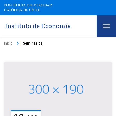
Instituto de Economía
keyboard_arrow_right
Inicio
Seminarios