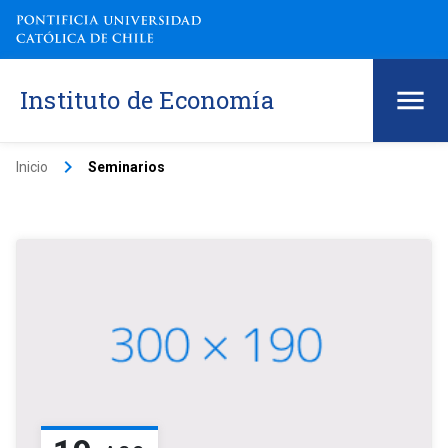
Instituto de Economía
keyboard_arrow_right
Inicio
Seminarios