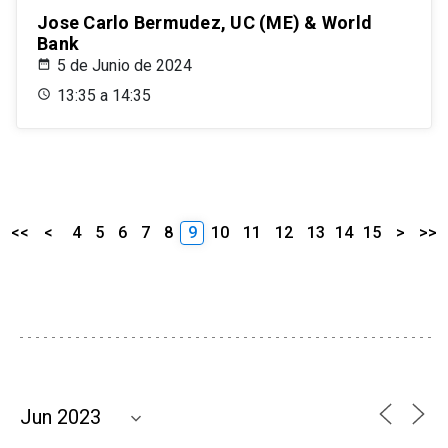
Jose Carlo Bermudez, UC (ME) & World
Bank
5 de Junio de 2024
13:35 a 14:35
<<
<
4
5
6
7
8
9
10
11
12
13
14
15
>
>>