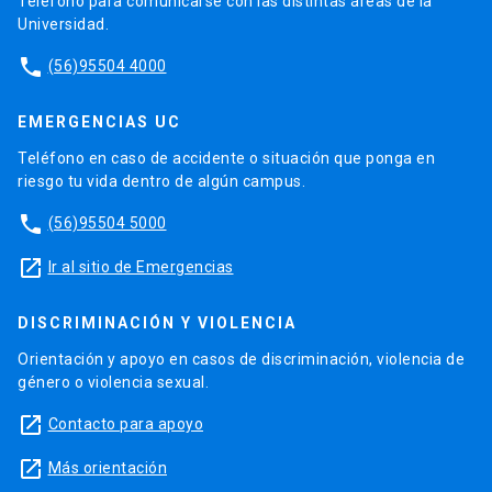
Teléfono para comunicarse con las distintas áreas de la
Universidad.
phone
(56)95504 4000
EMERGENCIAS UC
Teléfono en caso de accidente o situación que ponga en
riesgo tu vida dentro de algún campus.
phone
(56)95504 5000
launch
Ir al sitio de Emergencias
DISCRIMINACIÓN Y VIOLENCIA
Orientación y apoyo en casos de discriminación, violencia de
género o violencia sexual.
launch
Contacto para apoyo
launch
Más orientación