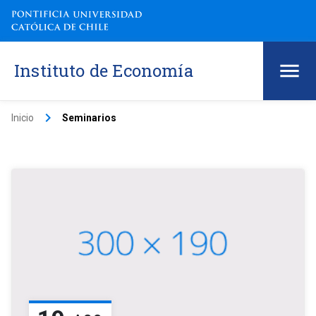
Instituto de Economía
keyboard_arrow_right
Inicio
Seminarios