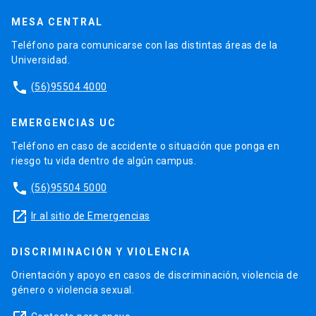
MESA CENTRAL
Teléfono para comunicarse con las distintas áreas de la
Universidad.
phone
(56)95504 4000
EMERGENCIAS UC
Teléfono en caso de accidente o situación que ponga en
riesgo tu vida dentro de algún campus.
phone
(56)95504 5000
launch
Ir al sitio de Emergencias
DISCRIMINACIÓN Y VIOLENCIA
Orientación y apoyo en casos de discriminación, violencia de
género o violencia sexual.