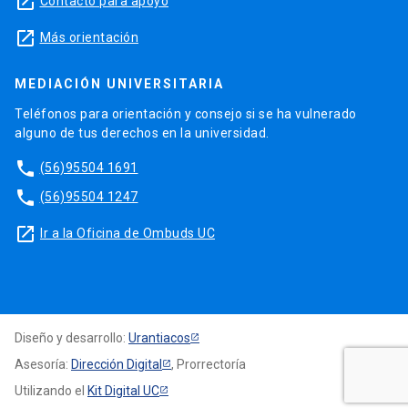
launch
Contacto para apoyo
launch
Más orientación
MEDIACIÓN UNIVERSITARIA
Teléfonos para orientación y consejo si se ha vulnerado
alguno de tus derechos en la universidad.
phone
(56)95504 1691
phone
(56)95504 1247
launch
Ir a la Oficina de Ombuds UC
Diseño y desarrollo:
Urantiacos
Asesoría:
Dirección Digital
, Prorrectoría
Utilizando el
Kit Digital UC