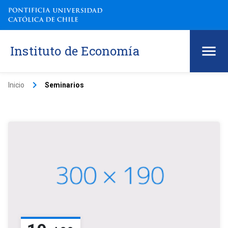
Instituto de Economía
keyboard_arrow_right
Inicio
Seminarios