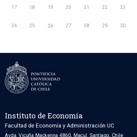
17
19
20
21
22
23
18
24
25
27
28
29
30
26
Instituto de Economía
Facultad de Economía y Administración UC
Avda. Vicuña Mackenna 4860, Macul. Santiago, Chile