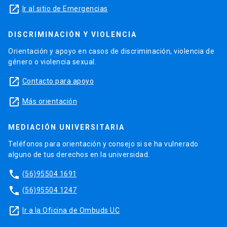
launch
Ir al sitio de Emergencias
DISCRIMINACIÓN Y VIOLENCIA
Orientación y apoyo en casos de discriminación, violencia de
género o violencia sexual.
launch
Contacto para apoyo
launch
Más orientación
MEDIACIÓN UNIVERSITARIA
Teléfonos para orientación y consejo si se ha vulnerado
alguno de tus derechos en la universidad.
phone
(56)95504 1691
phone
(56)95504 1247
launch
Ir a la Oficina de Ombuds UC