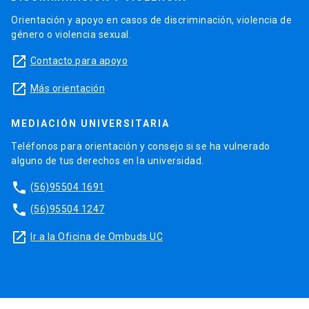
Orientación y apoyo en casos de discriminación, violencia de
género o violencia sexual.
launch
Contacto para apoyo
launch
Más orientación
MEDIACIÓN UNIVERSITARIA
Teléfonos para orientación y consejo si se ha vulnerado
alguno de tus derechos en la universidad.
phone
(56)95504 1691
phone
(56)95504 1247
launch
Ir a la Oficina de Ombuds UC