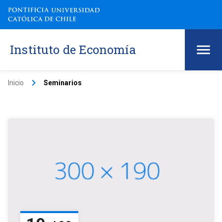
Instituto de Economía
keyboard_arrow_right
Inicio
Seminarios