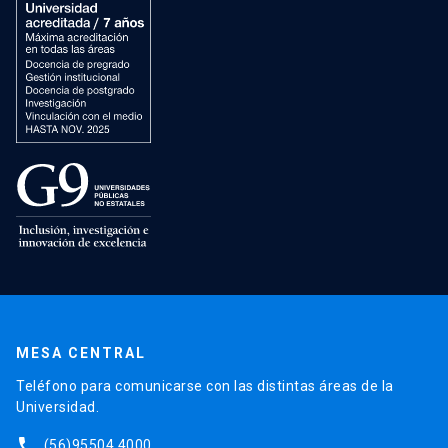
MESA CENTRAL
Teléfono para comunicarse con las distintas áreas de la
Universidad.
phone
(56)95504 4000