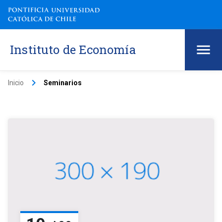
Instituto de Economía
keyboard_arrow_right
Inicio
Seminarios