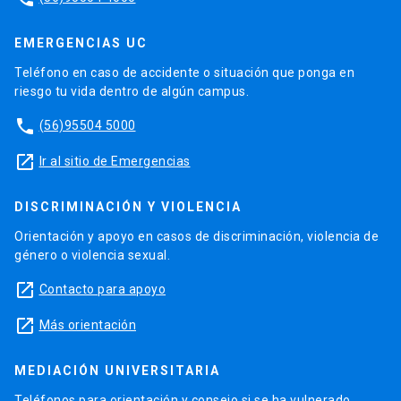
EMERGENCIAS UC
Teléfono en caso de accidente o situación que ponga en
riesgo tu vida dentro de algún campus.
phone
(56)95504 5000
launch
Ir al sitio de Emergencias
DISCRIMINACIÓN Y VIOLENCIA
Orientación y apoyo en casos de discriminación, violencia de
género o violencia sexual.
launch
Contacto para apoyo
launch
Más orientación
MEDIACIÓN UNIVERSITARIA
Teléfonos para orientación y consejo si se ha vulnerado