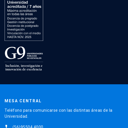
MESA CENTRAL
Teléfono para comunicarse con las distintas áreas de la
Universidad.
phone
(56)95504 4000