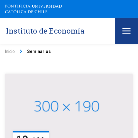
Instituto de Economía
keyboard_arrow_right
Inicio
Seminarios