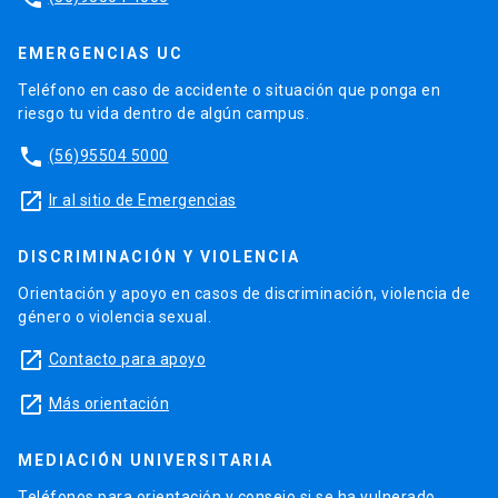
EMERGENCIAS UC
Teléfono en caso de accidente o situación que ponga en
riesgo tu vida dentro de algún campus.
phone
(56)95504 5000
launch
Ir al sitio de Emergencias
DISCRIMINACIÓN Y VIOLENCIA
Orientación y apoyo en casos de discriminación, violencia de
género o violencia sexual.
launch
Contacto para apoyo
launch
Más orientación
MEDIACIÓN UNIVERSITARIA
Teléfonos para orientación y consejo si se ha vulnerado