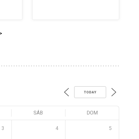
>
TODAY
SÁB
DOM
3
4
5