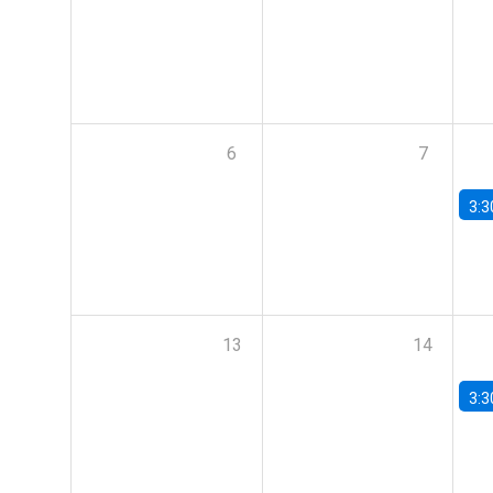
6
7
3:3
13
14
3:3