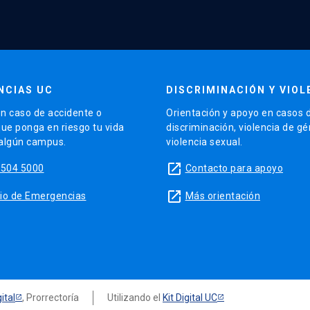
NCIAS UC
DISCRIMINACIÓN Y VIOL
n caso de accidente o
Orientación y apoyo en casos 
que ponga en riesgo tu vida
discriminación, violencia de g
 algún campus.
violencia sexual.
launch
5504 5000
Contacto para apoyo
launch
sitio de Emergencias
Más orientación
ital
, Prorrectoría
Utilizando el
Kit Digital UC