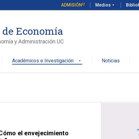
ADMISIÓN
Medios
arrow_drop_down
Biblio
o de Economía
nomía y Administración UC
Académicos e Investigación
Noticias
arrow_drop_down
 Cómo el envejecimiento