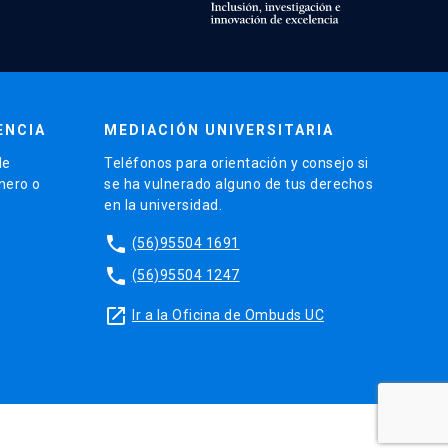
ENCIA
MEDIACIÓN UNIVERSITARIA
de
Teléfonos para orientación y consejo si
énero o
se ha vulnerado alguno de tus derechos
en la universidad.
phone
(56)95504 1691
phone
(56)95504 1247
launch
Ir a la Oficina de Ombuds UC