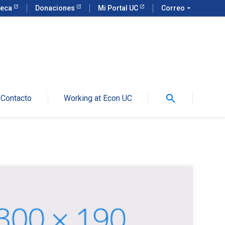
teca
Donaciones
Mi Portal UC
Correo
arrow_drop_down
search
Contacto
Working at Econ UC