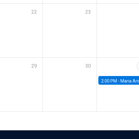
22
23
29
30
2:00 PM -
Maria Aristizabal-Ramirez, FED