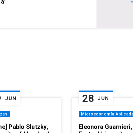
ia”
9
28
JUN
JUN
nzas
Microeconomía Aplicad
ne] Pablo Slutzky,
Eleonora Guarnieri,