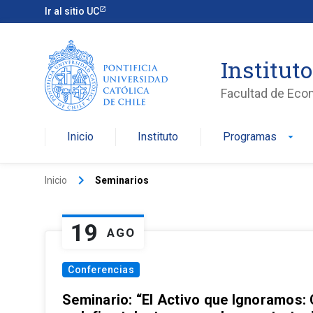
Ir al sitio UC
Institut
Facultad de Eco
Inicio
Instituto
Programas
arrow_drop_down
keyboard_arrow_right
Inicio
Seminarios
19
AGO
Conferencias
Seminario: “El Activo que Ignoramos: