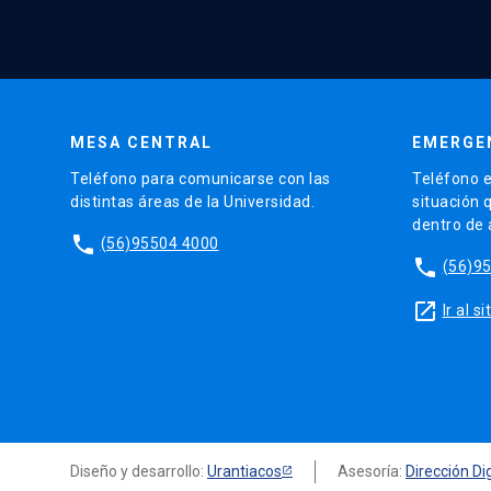
MESA CENTRAL
EMERGE
Teléfono para comunicarse con las
Teléfono e
distintas áreas de la Universidad.
situación 
dentro de
phone
(56)95504 4000
phone
(56)9
launch
Ir al 
Diseño y desarrollo:
Urantiacos
Asesoría:
Dirección Dig