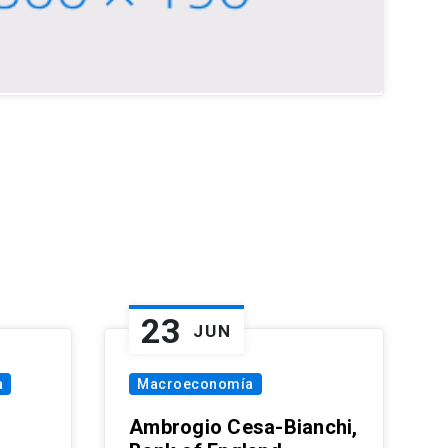
23
JUN
a
Macroeconomía
Ambrogio Cesa-Bianchi,