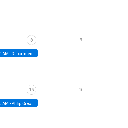
9
8
0 AM -
Department Seminar: James Robinson
16
15
0 AM -
Philip Oreopolous, University of Toronto