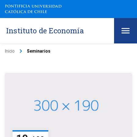
Instituto de Economía
keyboard_arrow_right
Inicio
Seminarios