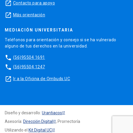
launch
Contacto para apoyo
launch
Más orientación
MEDIACIÓN UNIVERSITARIA
Teléfonos para orientación y consejo si se ha vulnerado
alguno de tus derechos en la universidad.
phone
(56)95504 1691
phone
(56)95504 1247
launch
Ir a la Oficina de Ombuds UC
Diseño y desarrollo:
Urantiacos
Asesoría:
Dirección Digital
, Prorrectoría
Utilizando el
Kit Digital UC