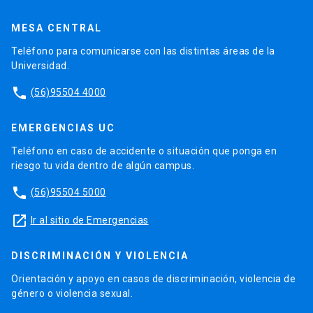
MESA CENTRAL
Teléfono para comunicarse con las distintas áreas de la
Universidad.
phone
(56)95504 4000
EMERGENCIAS UC
Teléfono en caso de accidente o situación que ponga en
riesgo tu vida dentro de algún campus.
phone
(56)95504 5000
launch
Ir al sitio de Emergencias
DISCRIMINACIÓN Y VIOLENCIA
Orientación y apoyo en casos de discriminación, violencia de
género o violencia sexual.