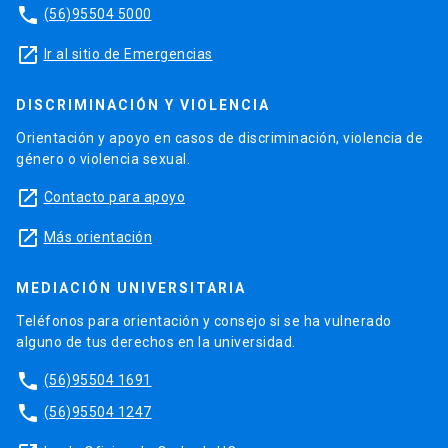
phone
(56)95504 5000
launch
Ir al sitio de Emergencias
DISCRIMINACIÓN Y VIOLENCIA
Orientación y apoyo en casos de discriminación, violencia de
género o violencia sexual.
launch
Contacto para apoyo
launch
Más orientación
MEDIACIÓN UNIVERSITARIA
Teléfonos para orientación y consejo si se ha vulnerado
alguno de tus derechos en la universidad.
phone
(56)95504 1691
phone
(56)95504 1247