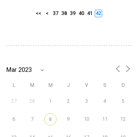
<<
<
37
38
39
40
41
42
L
M
M
J
V
S
D
27
28
1
2
3
4
5
6
7
9
10
11
12
8