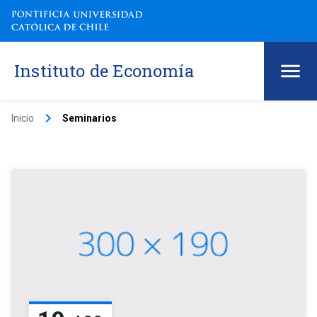
Instituto de Economía
keyboard_arrow_right
Inicio
Seminarios