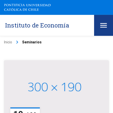
Instituto de Economía
keyboard_arrow_right
Inicio
Seminarios