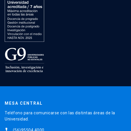
MESA CENTRAL
Teléfono para comunicarse con las distintas áreas de la
Universidad.
phone
(56)95504 4000