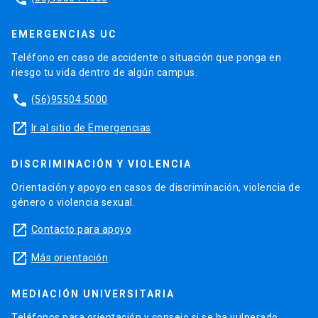
EMERGENCIAS UC
Teléfono en caso de accidente o situación que ponga en
riesgo tu vida dentro de algún campus.
phone
(56)95504 5000
launch
Ir al sitio de Emergencias
DISCRIMINACIÓN Y VIOLENCIA
Orientación y apoyo en casos de discriminación, violencia de
género o violencia sexual.
launch
Contacto para apoyo
launch
Más orientación
MEDIACIÓN UNIVERSITARIA
Teléfonos para orientación y consejo si se ha vulnerado