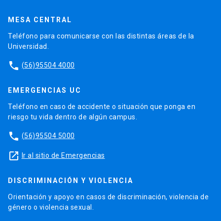
MESA CENTRAL
Teléfono para comunicarse con las distintas áreas de la
Universidad.
phone
(56)95504 4000
EMERGENCIAS UC
Teléfono en caso de accidente o situación que ponga en
riesgo tu vida dentro de algún campus.
phone
(56)95504 5000
launch
Ir al sitio de Emergencias
DISCRIMINACIÓN Y VIOLENCIA
Orientación y apoyo en casos de discriminación, violencia de
género o violencia sexual.