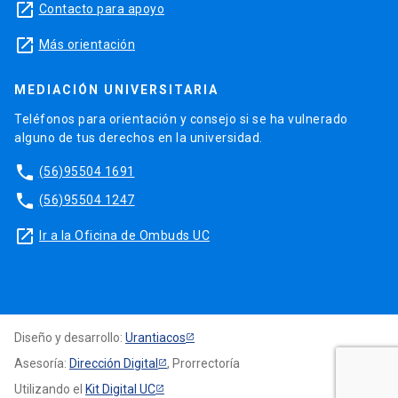
launch
Contacto para apoyo
launch
Más orientación
MEDIACIÓN UNIVERSITARIA
Teléfonos para orientación y consejo si se ha vulnerado
alguno de tus derechos en la universidad.
phone
(56)95504 1691
phone
(56)95504 1247
launch
Ir a la Oficina de Ombuds UC
Diseño y desarrollo:
Urantiacos
Asesoría:
Dirección Digital
, Prorrectoría
Utilizando el
Kit Digital UC