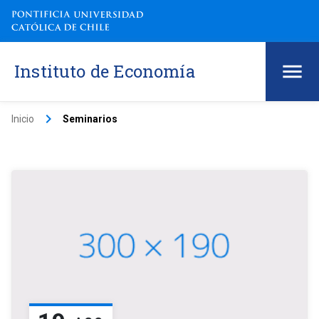
Instituto de Economía
keyboard_arrow_right
Inicio
Seminarios