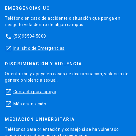
EMERGENCIAS UC
Teléfono en caso de accidente o situación que ponga en
riesgo tu vida dentro de algún campus.
phone
(56)95504 5000
launch
Ir al sitio de Emergencias
DISCRIMINACIÓN Y VIOLENCIA
Orientación y apoyo en casos de discriminación, violencia de
género o violencia sexual.
launch
Contacto para apoyo
launch
Más orientación
MEDIACIÓN UNIVERSITARIA
Teléfonos para orientación y consejo si se ha vulnerado
alguno de tus derechos en la universidad.