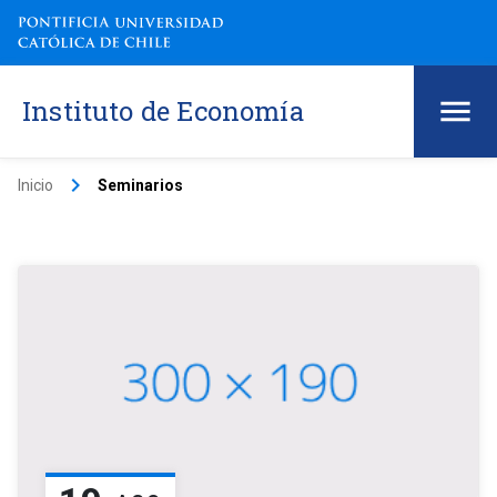
Instituto de Economía
keyboard_arrow_right
Inicio
Seminarios