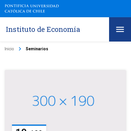
Instituto de Economía
keyboard_arrow_right
Inicio
Seminarios