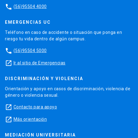
phone
(56)95504 4000
EMERGENCIAS UC
Teléfono en caso de accidente o situación que ponga en
riesgo tu vida dentro de algún campus.
phone
(56)95504 5000
launch
Ir al sitio de Emergencias
DISCRIMINACIÓN Y VIOLENCIA
Orientación y apoyo en casos de discriminación, violencia de
género o violencia sexual.
launch
Contacto para apoyo
launch
Más orientación
MEDIACIÓN UNIVERSITARIA