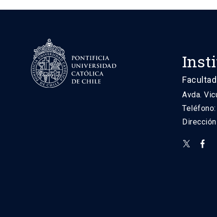
Inst
Facultad
Avda. Vic
Teléfono
Direcció