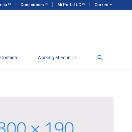
teca
Donaciones
Mi Portal UC
Correo
arrow_drop_down
search
Contacto
Working at Econ UC