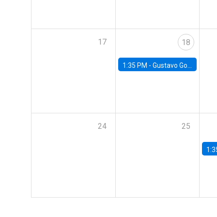
17
18
1:35 PM -
Gustavo González, Banco Central de Chile
24
25
1:3