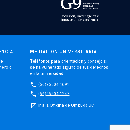
ENCIA
MEDIACIÓN UNIVERSITARIA
de
Teléfonos para orientación y consejo si
énero o
se ha vulnerado alguno de tus derechos
en la universidad.
phone
(56)95504 1691
phone
(56)95504 1247
launch
Ir a la Oficina de Ombuds UC