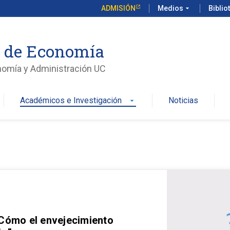
ADMISIÓN
Medios
arrow_drop_down
Biblio
o de Economía
nomía y Administración UC
Académicos e Investigación
Noticias
arrow_drop_down
 Cómo el envejecimiento