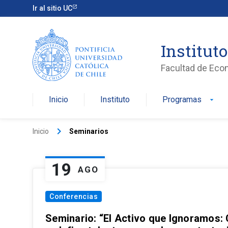
Ir al sitio UC
Institut
Facultad de Eco
Inicio
Instituto
Programas
arrow_drop_down
keyboard_arrow_right
Inicio
Seminarios
19
AGO
Conferencias
Seminario: “El Activo que Ignoramos: