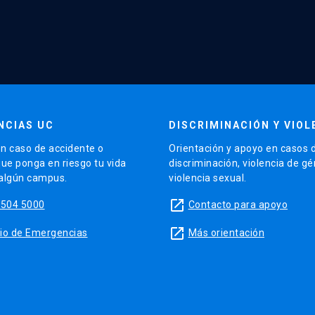
NCIAS UC
DISCRIMINACIÓN Y VIOL
n caso de accidente o
Orientación y apoyo en casos 
que ponga en riesgo tu vida
discriminación, violencia de g
 algún campus.
violencia sexual.
launch
5504 5000
Contacto para apoyo
launch
sitio de Emergencias
Más orientación