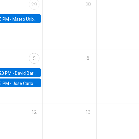
30
29
5 PM -
Mateo Uribe-Castro, Universidad de los Andes (Colombia)
6
5
20 PM -
David Bardey, Universidad de los Andes - CEDE
5 PM -
Jose Carlo Bermudez, UC (ME) & World Bank
12
13