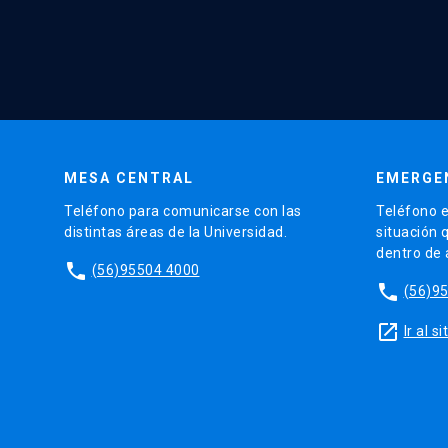
MESA CENTRAL
EMERGE
Teléfono para comunicarse con las
Teléfono e
distintas áreas de la Universidad.
situación 
dentro de
phone
(56)95504 4000
phone
(56)9
launch
Ir al 