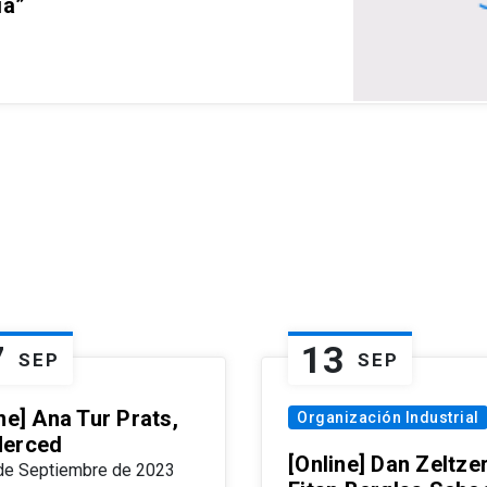
ia”
7
13
SEP
SEP
ne] Ana Tur Prats,
Organización Industrial
erced
[Online] Dan Zeltzer
de Septiembre de 2023