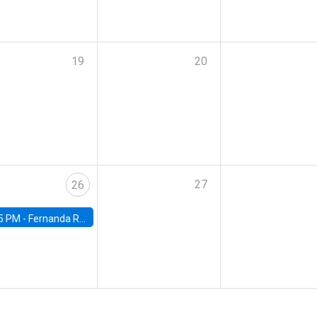
19
20
27
26
5 PM -
Fernanda Rojas Ampuero, University of Wisconsin-Madison