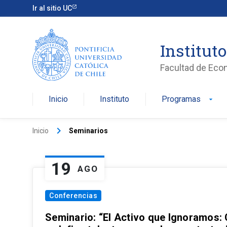
Ir al sitio UC
Institut
Facultad de Eco
Inicio
Instituto
Programas
arrow_drop_down
keyboard_arrow_right
Inicio
Seminarios
19
AGO
Conferencias
Seminario: “El Activo que Ignoramos: