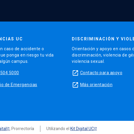
NCIAS UC
DISCRIMINACIÓN Y VIOL
n caso de accidente o
Orientación y apoyo en casos 
que ponga en riesgo tu vida
discriminación, violencia de g
 algún campus.
violencia sexual.
launch
5504 5000
Contacto para apoyo
launch
sitio de Emergencias
Más orientación
ital
, Prorrectoría
Utilizando el
Kit Digital UC