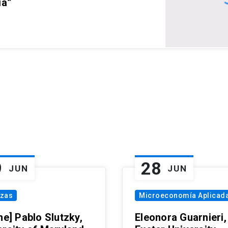
ia”
9
28
JUN
JUN
nzas
Microeconomía Aplicad
ne] Pablo Slutzky,
Eleonora Guarnieri,