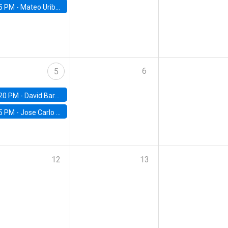
5 PM -
Mateo Uribe-Castro, Universidad de los Andes (Colombia)
6
5
20 PM -
David Bardey, Universidad de los Andes - CEDE
5 PM -
Jose Carlo Bermudez, UC (ME) & World Bank
12
13