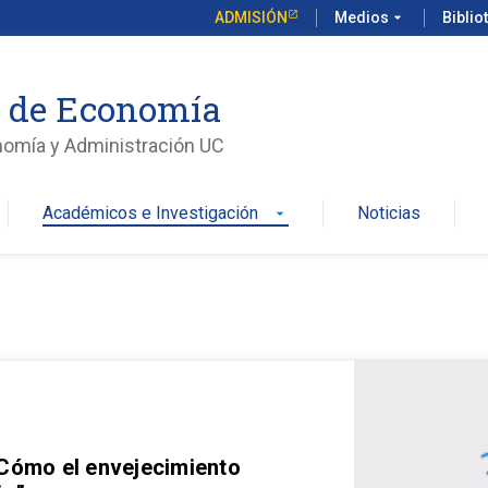
ADMISIÓN
Medios
arrow_drop_down
Biblio
o de Economía
nomía y Administración UC
Académicos e Investigación
Noticias
arrow_drop_down
 Cómo el envejecimiento