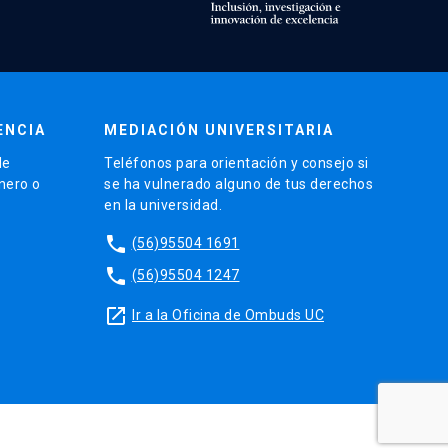
ENCIA
MEDIACIÓN UNIVERSITARIA
de
Teléfonos para orientación y consejo si
énero o
se ha vulnerado alguno de tus derechos
en la universidad.
phone
(56)95504 1691
phone
(56)95504 1247
launch
Ir a la Oficina de Ombuds UC