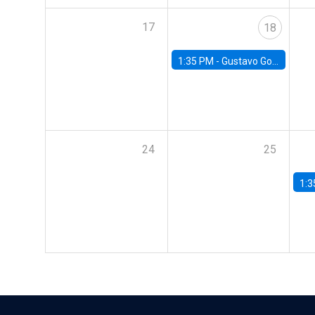
17
18
1:35 PM -
Gustavo González, Banco Central de Chile
24
25
1:3