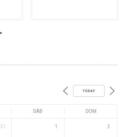
>
TODAY
SÁB
DOM
31
1
2