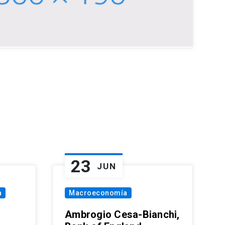
23
JUN
a
Macroeconomía
Ambrogio Cesa-Bianchi,