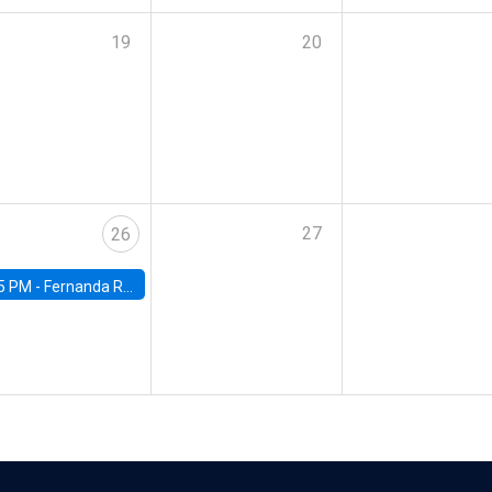
19
20
27
26
5 PM -
Fernanda Rojas Ampuero, University of Wisconsin-Madison