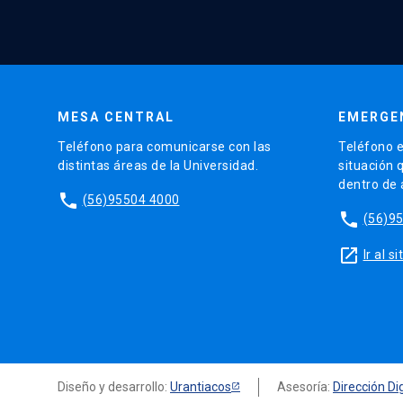
MESA CENTRAL
EMERGE
Teléfono para comunicarse con las
Teléfono e
distintas áreas de la Universidad.
situación 
dentro de
phone
(56)95504 4000
phone
(56)9
launch
Ir al 
Diseño y desarrollo:
Urantiacos
Asesoría:
Dirección Dig