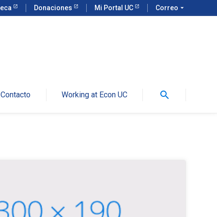
teca
Donaciones
Mi Portal UC
Correo
arrow_drop_down
search
Contacto
Working at Econ UC