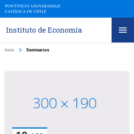
Instituto de Economía
keyboard_arrow_right
Inicio
Seminarios