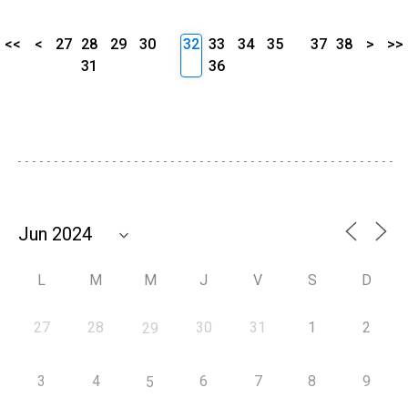
<<
<
27
28
29
30
32
33
34
35
37
38
>
>>
31
36
L
M
M
J
V
S
D
27
28
30
31
1
2
29
3
4
6
7
8
9
5