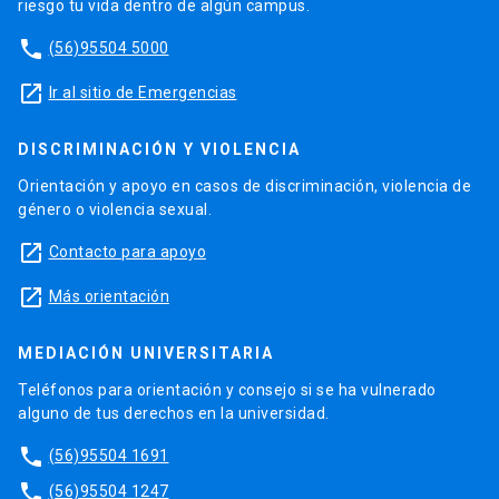
riesgo tu vida dentro de algún campus.
phone
(56)95504 5000
launch
Ir al sitio de Emergencias
DISCRIMINACIÓN Y VIOLENCIA
Orientación y apoyo en casos de discriminación, violencia de
género o violencia sexual.
launch
Contacto para apoyo
launch
Más orientación
MEDIACIÓN UNIVERSITARIA
Teléfonos para orientación y consejo si se ha vulnerado
alguno de tus derechos en la universidad.
phone
(56)95504 1691
phone
(56)95504 1247