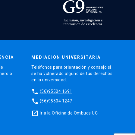
ENCIA
MEDIACIÓN UNIVERSITARIA
de
Teléfonos para orientación y consejo si
énero o
se ha vulnerado alguno de tus derechos
en la universidad.
phone
(56)95504 1691
phone
(56)95504 1247
launch
Ir a la Oficina de Ombuds UC