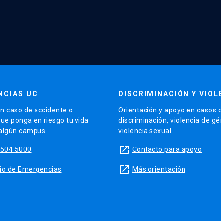
NCIAS UC
DISCRIMINACIÓN Y VIOL
n caso de accidente o
Orientación y apoyo en casos 
que ponga en riesgo tu vida
discriminación, violencia de g
 algún campus.
violencia sexual.
launch
5504 5000
Contacto para apoyo
launch
sitio de Emergencias
Más orientación