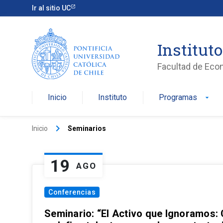
Ir al sitio UC
Institut
Facultad de Eco
Inicio
Instituto
Programas
arrow_drop_down
keyboard_arrow_right
Inicio
Seminarios
19
AGO
Conferencias
Seminario: “El Activo que Ignoramos: