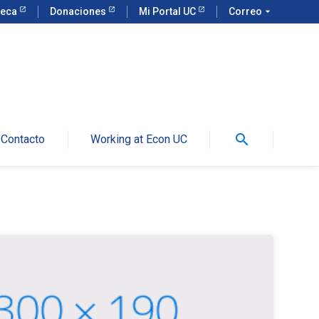
teca
Donaciones
Mi Portal UC
Correo
arrow_drop_down
search
Contacto
Working at Econ UC