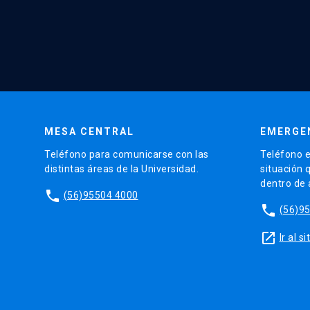
MESA CENTRAL
EMERGE
Teléfono para comunicarse con las
Teléfono e
distintas áreas de la Universidad.
situación 
dentro de
phone
(56)95504 4000
phone
(56)9
launch
Ir al 