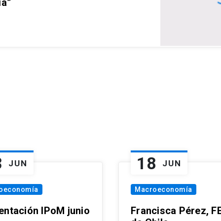
ia”
3
18
JUN
JUN
oeconomía
Macroeconomía
entación IPoM junio
Francisca Pérez, F