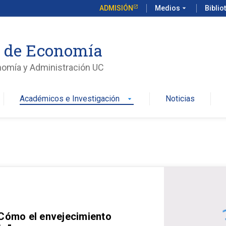
ADMISIÓN
Medios
arrow_drop_down
Biblio
o de Economía
nomía y Administración UC
Académicos e Investigación
Noticias
arrow_drop_down
 Cómo el envejecimiento