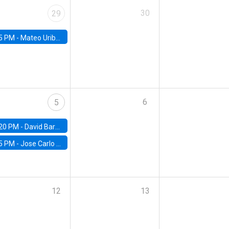
30
29
5 PM -
Mateo Uribe-Castro, Universidad de los Andes (Colombia)
6
5
20 PM -
David Bardey, Universidad de los Andes - CEDE
5 PM -
Jose Carlo Bermudez, UC (ME) & World Bank
12
13