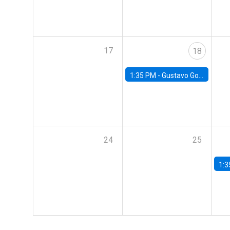
17
18
1:35 PM -
Gustavo González, Banco Central de Chile
24
25
1:3