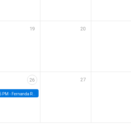
19
20
27
26
5 PM -
Fernanda Rojas Ampuero, University of Wisconsin-Madison