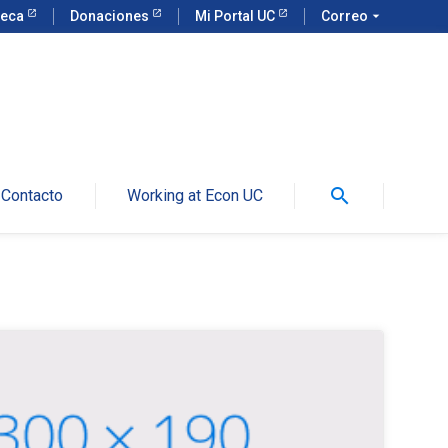
teca
Donaciones
Mi Portal UC
Correo
arrow_drop_down
search
Contacto
Working at Econ UC