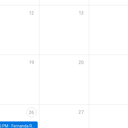
12
13
19
20
27
26
5 PM -
Fernanda Rojas Ampuero, University of Wisconsin-Madison