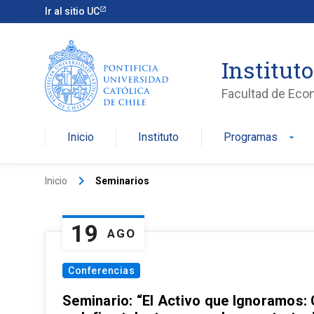
Ir al sitio UC
Institut
Facultad de Eco
Inicio
Instituto
Programas
arrow_drop_down
keyboard_arrow_right
Inicio
Seminarios
19
AGO
Conferencias
Seminario: “El Activo que Ignoramos: