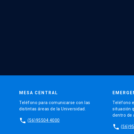
MESA CENTRAL
EMERGE
Teléfono para comunicarse con las
Teléfono e
distintas áreas de la Universidad.
situación 
dentro de
phone
(56)95504 4000
phone
(56)9