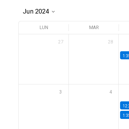
LUN
MAR
27
28
1:3
3
4
12:
1:3