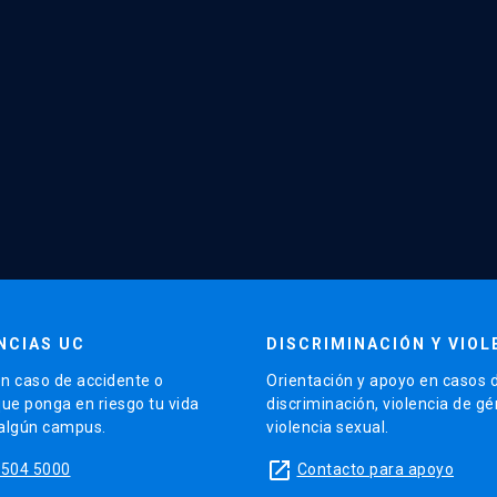
NCIAS UC
DISCRIMINACIÓN Y VIOL
n caso de accidente o
Orientación y apoyo en casos 
que ponga en riesgo tu vida
discriminación, violencia de g
 algún campus.
violencia sexual.
launch
5504 5000
Contacto para apoyo