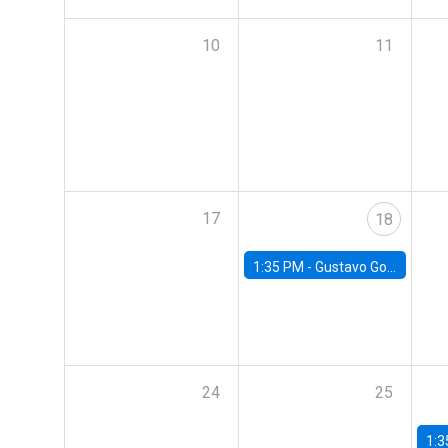
10
11
17
18
1:35 PM -
Gustavo González, Banco Central de Chile
24
25
1:3