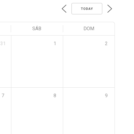
TODAY
SÁB
DOM
31
1
2
7
8
9