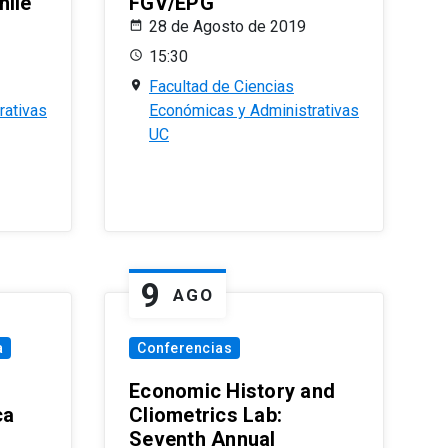
hile
FGV/EPG
28 de Agosto de 2019
15:30
Facultad de Ciencias
rativas
Económicas y Administrativas
UC
9
AGO
a
Conferencias
Economic History and
ca
Cliometrics Lab:
Seventh Annual