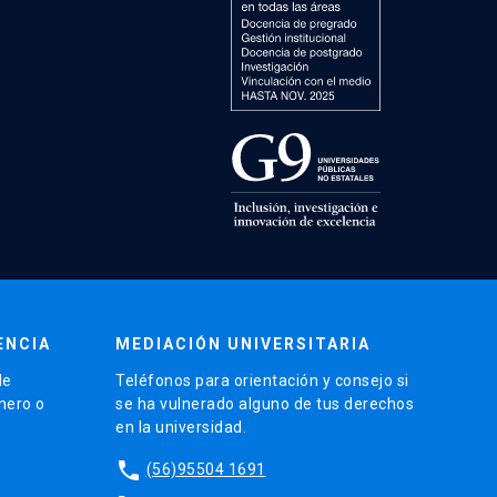
ENCIA
MEDIACIÓN UNIVERSITARIA
de
Teléfonos para orientación y consejo si
énero o
se ha vulnerado alguno de tus derechos
en la universidad.
phone
(56)95504 1691