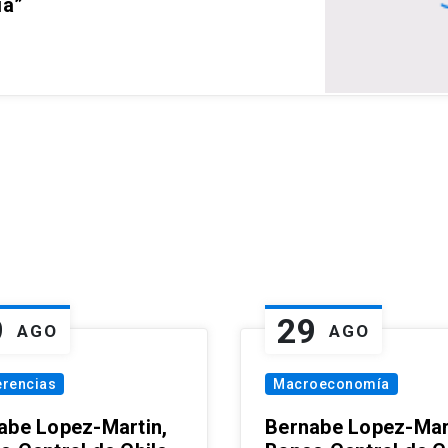
ia”
9
29
AGO
AGO
erencias
Macroeconomía
abe Lopez-Martin,
Bernabe Lopez-Mar