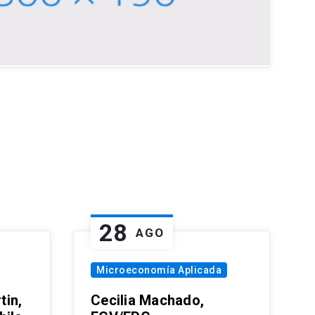
28
AGO
Microeconomía Aplicada
tin,
Cecilia Machado,