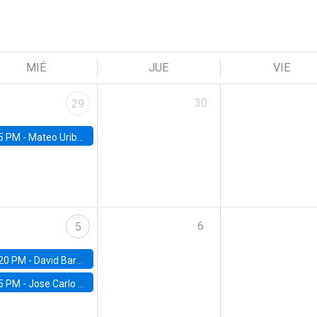
MIÉ
JUE
VIE
30
29
5 PM -
Mateo Uribe-Castro, Universidad de los Andes (Colombia)
6
5
20 PM -
David Bardey, Universidad de los Andes - CEDE
5 PM -
Jose Carlo Bermudez, UC (ME) & World Bank