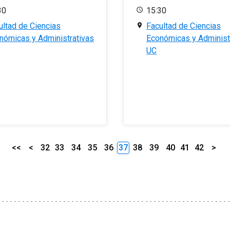
30
15:30
ultad de Ciencias
Facultad de Ciencias
nómicas y Administrativas
Económicas y Administ
UC
<<
<
32
33
34
35
36
37
38
39
40
41
42
>