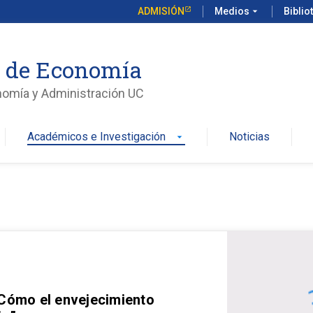
ADMISIÓN
Medios
arrow_drop_down
Biblio
o de Economía
nomía y Administración UC
Académicos e Investigación
Noticias
arrow_drop_down
 Cómo el envejecimiento