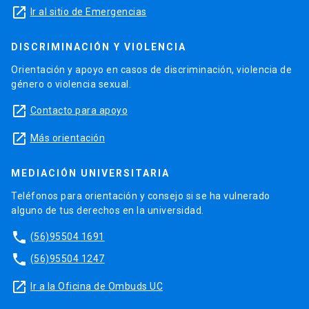
launch
Ir al sitio de Emergencias
DISCRIMINACIÓN Y VIOLENCIA
Orientación y apoyo en casos de discriminación, violencia de
género o violencia sexual.
launch
Contacto para apoyo
launch
Más orientación
MEDIACIÓN UNIVERSITARIA
Teléfonos para orientación y consejo si se ha vulnerado
alguno de tus derechos en la universidad.
phone
(56)95504 1691
phone
(56)95504 1247
launch
Ir a la Oficina de Ombuds UC