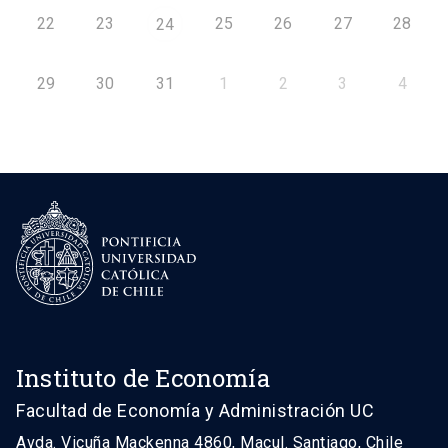
22
23
25
26
27
28
24
29
30
31
1
2
3
4
Instituto de Economía
Facultad de Economía y Administración UC
Avda. Vicuña Mackenna 4860, Macul. Santiago, Chile