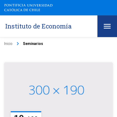
Instituto de Economía
keyboard_arrow_right
Inicio
Seminarios