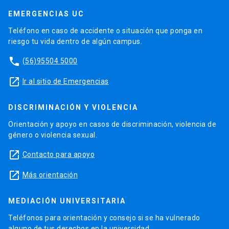
EMERGENCIAS UC
Teléfono en caso de accidente o situación que ponga en
riesgo tu vida dentro de algún campus.
phone
(56)95504 5000
launch
Ir al sitio de Emergencias
DISCRIMINACIÓN Y VIOLENCIA
Orientación y apoyo en casos de discriminación, violencia de
género o violencia sexual.
launch
Contacto para apoyo
launch
Más orientación
MEDIACIÓN UNIVERSITARIA
Teléfonos para orientación y consejo si se ha vulnerado
alguno de tus derechos en la universidad.