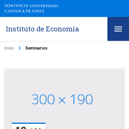
Instituto de Economía
keyboard_arrow_right
Inicio
Seminarios