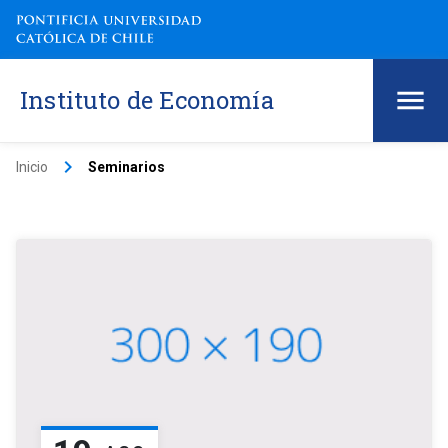
Instituto de Economía
keyboard_arrow_right
Inicio
Seminarios