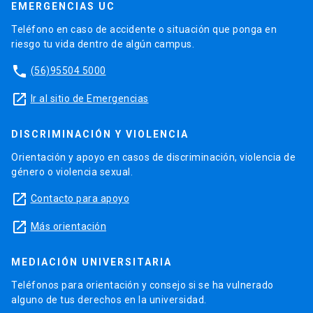
EMERGENCIAS UC
Teléfono en caso de accidente o situación que ponga en
riesgo tu vida dentro de algún campus.
phone
(56)95504 5000
launch
Ir al sitio de Emergencias
DISCRIMINACIÓN Y VIOLENCIA
Orientación y apoyo en casos de discriminación, violencia de
género o violencia sexual.
launch
Contacto para apoyo
launch
Más orientación
MEDIACIÓN UNIVERSITARIA
Teléfonos para orientación y consejo si se ha vulnerado
alguno de tus derechos en la universidad.