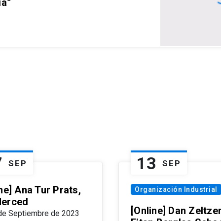
ia”
7
13
SEP
SEP
ne] Ana Tur Prats,
Organización Industrial
erced
[Online] Dan Zeltzer
de Septiembre de 2023