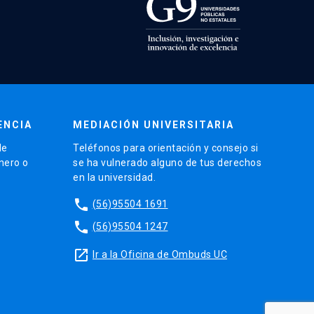
ENCIA
MEDIACIÓN UNIVERSITARIA
de
Teléfonos para orientación y consejo si
énero o
se ha vulnerado alguno de tus derechos
en la universidad.
phone
(56)95504 1691
phone
(56)95504 1247
launch
Ir a la Oficina de Ombuds UC