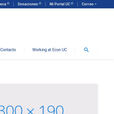
teca
Donaciones
Mi Portal UC
Correo
arrow_drop_down
search
Contacto
Working at Econ UC