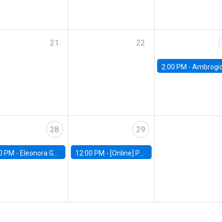
21
22
2:00 PM -
Ambrogio Cesa-Bianchi, Bank of Eng
28
29
0 PM -
Eleonora Guarnieri, Exeter University
12:00 PM -
[Online] Pablo Slutzky, University of Maryland