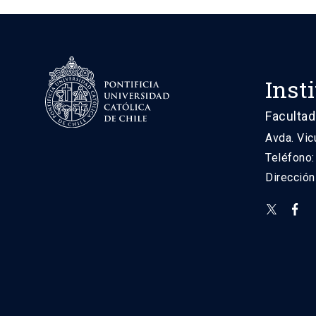
Inst
Facultad
Avda. Vic
Teléfono
Direcció