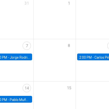
31
1
8
7
0 PM -
Jorge Rodriguez, Universidad de Los Andes
2:00 PM -
Carlos Pérez, Universidad Finis
15
14
0 PM -
Pablo Muñoz, Universidad de Chile