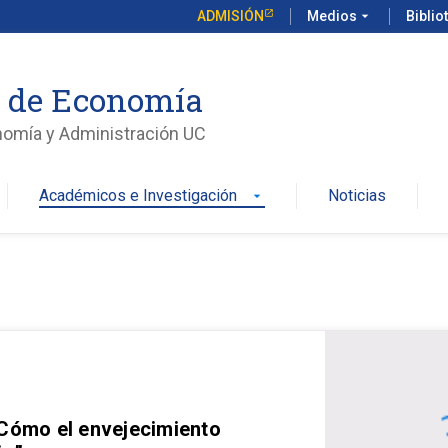
ADMISIÓN
Medios
arrow_drop_down
Biblio
o de Economía
nomía y Administración UC
Académicos e Investigación
Noticias
arrow_drop_down
 Cómo el envejecimiento