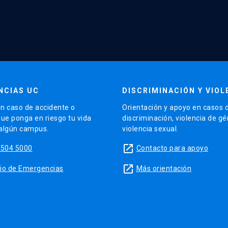
NCIAS UC
DISCRIMINACIÓN Y VIOL
n caso de accidente o
Orientación y apoyo en casos 
que ponga en riesgo tu vida
discriminación, violencia de g
 algún campus.
violencia sexual.
launch
5504 5000
Contacto para apoyo
launch
sitio de Emergencias
Más orientación