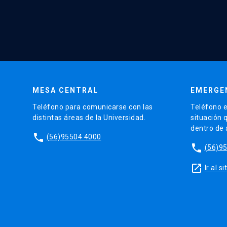
MESA CENTRAL
EMERGE
Teléfono para comunicarse con las
Teléfono e
distintas áreas de la Universidad.
situación 
dentro de
phone
(56)95504 4000
phone
(56)9
launch
Ir al 