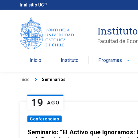
Ir al sitio UC
Institut
Facultad de Eco
Inicio
Instituto
Programas
arrow_drop_down
keyboard_arrow_right
Inicio
Seminarios
19
AGO
Conferencias
Seminario: “El Activo que Ignoramos: