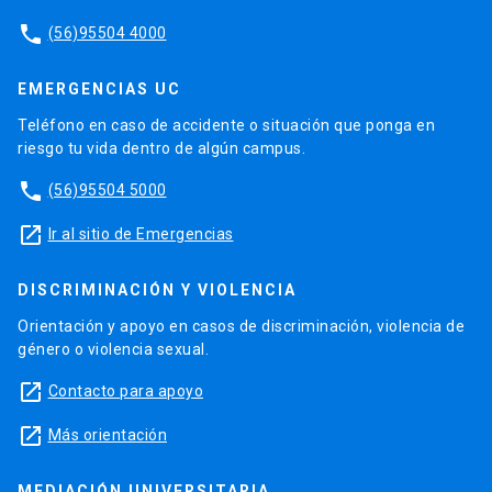
phone
(56)95504 4000
EMERGENCIAS UC
Teléfono en caso de accidente o situación que ponga en
riesgo tu vida dentro de algún campus.
phone
(56)95504 5000
launch
Ir al sitio de Emergencias
DISCRIMINACIÓN Y VIOLENCIA
Orientación y apoyo en casos de discriminación, violencia de
género o violencia sexual.
launch
Contacto para apoyo
launch
Más orientación
MEDIACIÓN UNIVERSITARIA