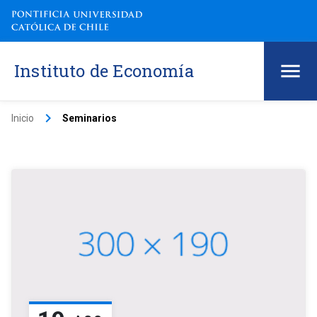
Instituto de Economía
keyboard_arrow_right
Inicio
Seminarios