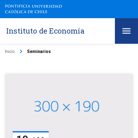
Instituto de Economía
keyboard_arrow_right
Inicio
Seminarios