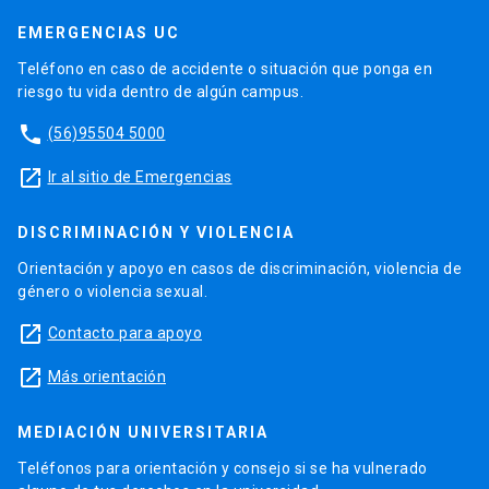
EMERGENCIAS UC
Teléfono en caso de accidente o situación que ponga en
riesgo tu vida dentro de algún campus.
phone
(56)95504 5000
launch
Ir al sitio de Emergencias
DISCRIMINACIÓN Y VIOLENCIA
Orientación y apoyo en casos de discriminación, violencia de
género o violencia sexual.
launch
Contacto para apoyo
launch
Más orientación
MEDIACIÓN UNIVERSITARIA
Teléfonos para orientación y consejo si se ha vulnerado