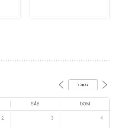
TODAY
SÁB
DOM
2
3
4