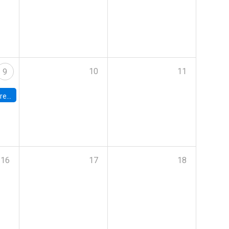
10
11
9
 Terrae
16
17
18