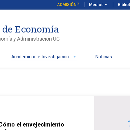
ADMISIÓN
Medios
arrow_drop_down
Biblio
o de Economía
nomía y Administración UC
Académicos e Investigación
Noticias
arrow_drop_down
 Cómo el envejecimiento