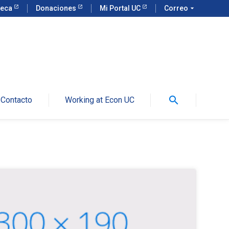
teca
Donaciones
Mi Portal UC
Correo
arrow_drop_down
search
Contacto
Working at Econ UC