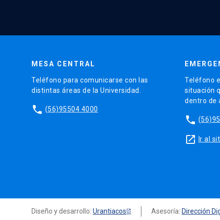
MESA CENTRAL
EMERGE
Teléfono para comunicarse con las
Teléfono e
distintas áreas de la Universidad.
situación 
dentro de
phone
(56)95504 4000
phone
(56)9
launch
Ir al 
Diseño y desarrollo:
Urantiacos
Asesoría:
Dirección Dig