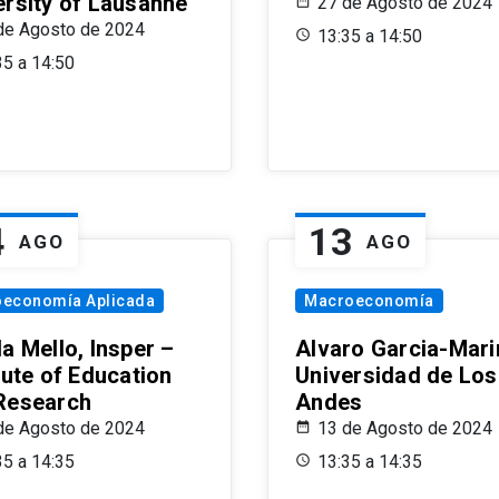
ersity of Lausanne
27 de Agosto de 2024
de Agosto de 2024
13:35 a 14:50
35 a 14:50
4
13
AGO
AGO
oeconomía Aplicada
Macroeconomía
a Mello, Insper –
Alvaro Garcia-Mari
tute of Education
Universidad de Los
Research
Andes
de Agosto de 2024
13 de Agosto de 2024
35 a 14:35
13:35 a 14:35