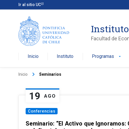
Ir al sitio UC
Institut
Facultad de Eco
Inicio
Instituto
Programas
arrow_drop_down
keyboard_arrow_right
Inicio
Seminarios
19
AGO
Conferencias
Seminario: “El Activo que Ignoramos: