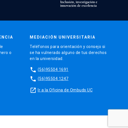
ENCIA
MEDIACIÓN UNIVERSITARIA
de
Teléfonos para orientación y consejo si
énero o
se ha vulnerado alguno de tus derechos
en la universidad.
phone
(56)95504 1691
phone
(56)95504 1247
launch
Ir a la Oficina de Ombuds UC