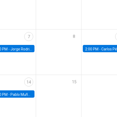
8
7
0 PM -
Jorge Rodriguez, Universidad de Los Andes
2:00 PM -
Carlos Pérez, Universidad Finis
15
14
0 PM -
Pablo Muñoz, Universidad de Chile