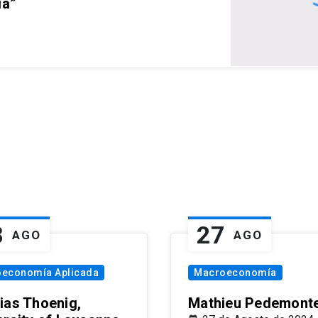
ia”
8
27
AGO
AGO
oeconomía Aplicada
Macroeconomía
ias Thoenig,
Mathieu Pedemonte