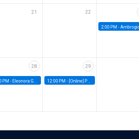
21
22
2:00 PM -
Ambrogio Cesa-Bianchi, Bank of Eng
28
29
0 PM -
Eleonora Guarnieri, Exeter University
12:00 PM -
[Online] Pablo Slutzky, University of Maryland