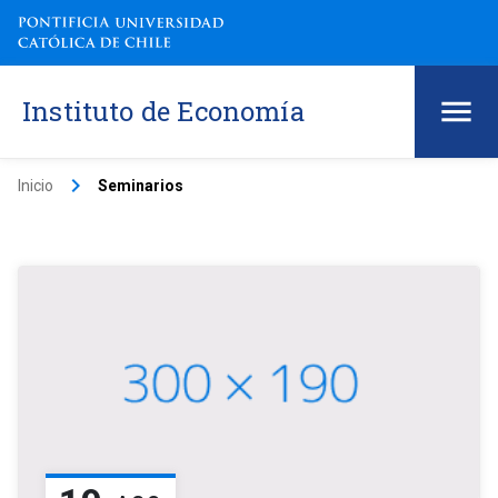
Instituto de Economía
keyboard_arrow_right
Inicio
Seminarios