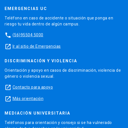
EMERGENCIAS UC
Teléfono en caso de accidente o situación que ponga en
riesgo tu vida dentro de algún campus.
phone
(56)95504 5000
launch
Ir al sitio de Emergencias
DISCRIMINACIÓN Y VIOLENCIA
Orientación y apoyo en casos de discriminación, violencia de
género o violencia sexual.
launch
Contacto para apoyo
launch
Más orientación
MEDIACIÓN UNIVERSITARIA
Teléfonos para orientación y consejo si se ha vulnerado